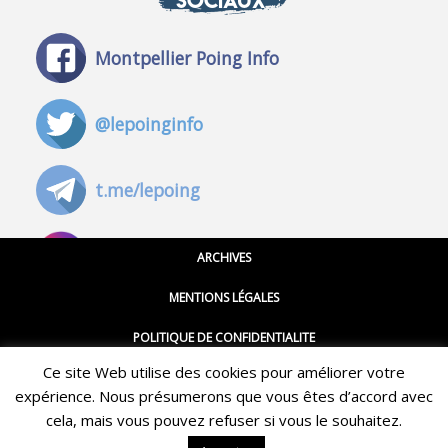
SOCIAUX
Montpellier Poing Info
@lepoinginfo
t.me/lepoing
@montpellierpoinginfo
ARCHIVES
MENTIONS LÉGALES
@lepoinginfo.bsky.social
POLITIQUE DE CONFIDENTIALITE
Ce site Web utilise des cookies pour améliorer votre
CGU
@LePoingMontpellier
expérience. Nous présumerons que vous êtes d’accord avec
Restez informé·e des dernières actualités du Poing !
CONTACT
cela, mais vous pouvez refuser si vous le souhaitez.