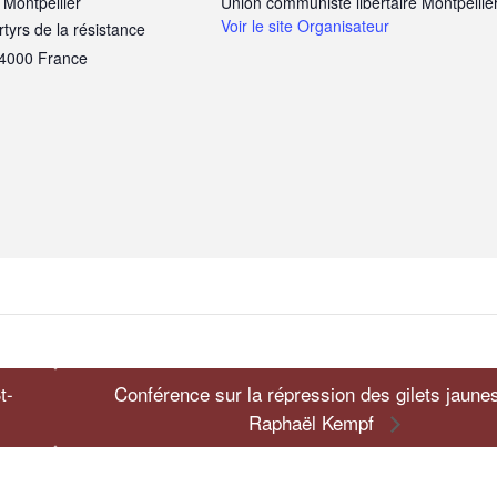
 Montpellier
Union communiste libertaire Montpellie
Voir le site Organisateur
tyrs de la résistance
4000
France
t-
Conférence sur la répression des gilets jaune
Raphaël Kempf