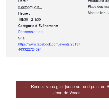
Préfecture de
Date :
Place des mar
3 octobre 2019
Montpellier
,
3
Heure :
18h30 - 21h30
Catégorie d’Évènement:
Rassemblement
Site :
https://www.facebook.com/events/23137
46332272459/
Rendez-vous gilet jaune au rond-point de S
Jean-de-Vedas