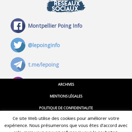
RÉSEAUX
SOCIAUX
Montpellier Poing Info
@lepoinginfo
t.me/lepoing
@montpellierpoinginfo
ARCHIVES
MENTIONS LÉGALES
@lepoinginfo.bsky.social
POLITIQUE DE CONFIDENTIALITE
Ce site Web utilise des cookies pour améliorer votre
CGU
@LePoingMontpellier
expérience. Nous présumerons que vous êtes d’accord avec
Restez informé·e des dernières actualités du Poing !
CONTACT