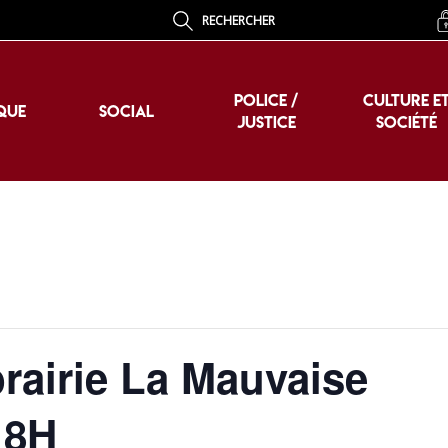
RECHERCHER
POLICE /
CULTURE E
QUE
SOCIAL
JUSTICE
SOCIÉTÉ
POLICE /
CULTURE E
QUE
SOCIAL
JUSTICE
SOCIÉTÉ
brairie La Mauvaise
18H