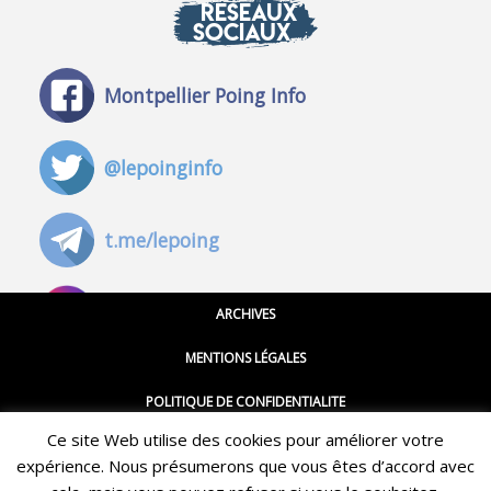
RÉSEAUX
SOCIAUX
Montpellier Poing Info
@lepoinginfo
t.me/lepoing
@montpellierpoinginfo
ARCHIVES
MENTIONS LÉGALES
@lepoinginfo.bsky.social
POLITIQUE DE CONFIDENTIALITE
Ce site Web utilise des cookies pour améliorer votre
CGU
@LePoingMontpellier
expérience. Nous présumerons que vous êtes d’accord avec
Restez informé·e des dernières actualités du Poing !
CONTACT