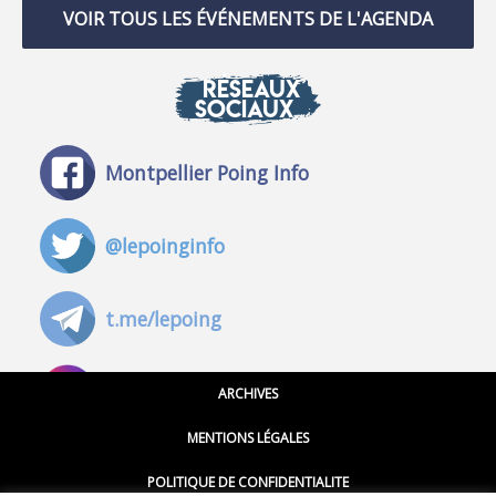
VOIR TOUS LES ÉVÉNEMENTS DE L'AGENDA
RÉSEAUX
SOCIAUX
Montpellier Poing Info
@lepoinginfo
t.me/lepoing
@montpellierpoinginfo
ARCHIVES
MENTIONS LÉGALES
@lepoinginfo.bsky.social
POLITIQUE DE CONFIDENTIALITE