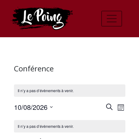
Conférence
Il n’y a pas d’évènements à venir.
Recher
Navi
10/08/2026
Recherche
Mois
de
Sélectionnez
et
Calendrier
une
vues
Il n’y a pas d’évènements à venir.
navigat
date.
de
Évè