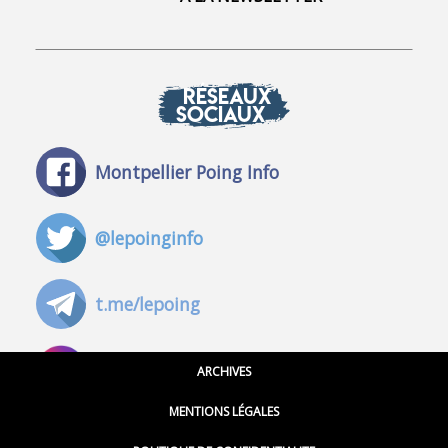
RÉSEAUX
SOCIAUX
Montpellier Poing Info
@lepoinginfo
t.me/lepoing
@montpellierpoinginfo
ARCHIVES
MENTIONS LÉGALES
@lepoinginfo.bsky.social