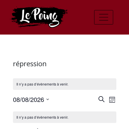
répression
Il n’y a pas d’évènements à venir.
Recher
Navi
08/08/2026
Recherche
Mois
de
Sélectionnez
et
Calendrier
une
vues
Il n’y a pas d’évènements à venir.
navigat
date.
de
Évè