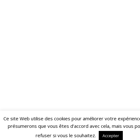
Ce site Web utilise des cookies pour améliorer votre expérienc
Restez informé·e des dernières actualités du Poing !
présumerons que vous êtes d’accord avec cela, mais vous p
ABONNEZ-VOUS À LA NEWSLETTER
refuser si vous le souhaitez.
Accepter