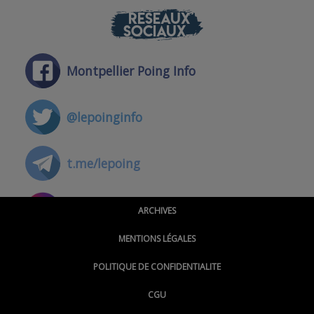
RÉSEAUX
SOCIAUX
Montpellier Poing Info
@lepoinginfo
t.me/lepoing
@montpellierpoinginfo
ARCHIVES
MENTIONS LÉGALES
@lepoinginfo.bsky.social
POLITIQUE DE CONFIDENTIALITE
CGU
@LePoingMontpellier