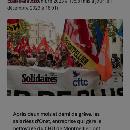
Elian Barascud
Publié le 1 décembre 2023 à 17:58 (mis à jour le 1
décembre 2023 à 18:01)
Après deux mois et demi de grève, les
salariées d’Onet, entreprise qui gère le
nettoyage du CHU de Montpellier, ont