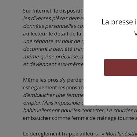
Sur Internet, le dispositif change au fil des sem
les diverses pièces demandées qui ne sont plus
La presse 
données personnelles concernant l’enfant de l’e
au lecteur le détail de la spirale kafkaïenne. G
une réponse au bout de quelques jours, puis une
document a bien été transféré au service compé
même qui se précarise, avec des agents qui perd
et deviennent eux-mêmes des robots de systè
Même les pros s’y perdent. Et en bout de chaîne
est également responsable associative de la crè
d’embaucher une femme de ménage »
. Tout b
emploi. Mais impossible de les joindre par téléph
habituellement pour les contacter. Le courrier re
embaucher comme femme de ménage tourne au 
Le dérèglement frappe ailleurs :
« Mon kinésith