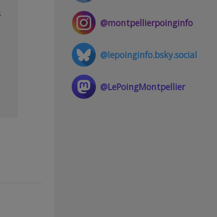
s
@montpellierpoinginfo
@lepoinginfo.bsky.social
@LePoingMontpellier