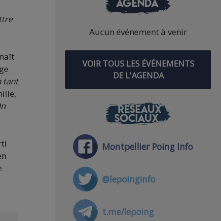
AGENDA
ttre
Aucun événement à venir
naît
VOIR TOUS LES ÉVÉNEMENTS
nge
DE L'AGENDA
 tant
ille,
On
RÉSEAUX
SOCIAUX
ti
Montpellier Poing Info
en
e
@lepoinginfo
t.me/lepoing