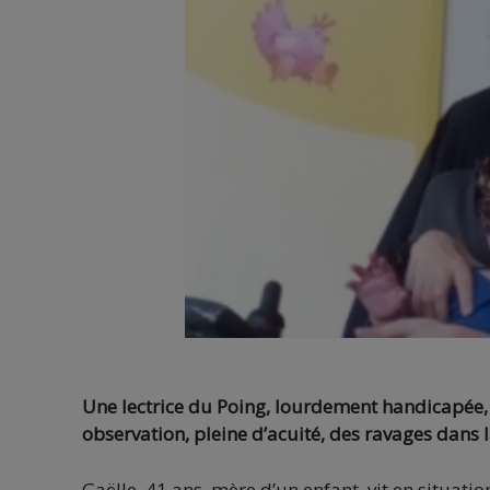
Une lectrice du Poing, lourdement handicapée, n
observation, pleine d’acuité, des ravages dans 
Gaëlle, 41 ans, mère d’un enfant, vit en situat