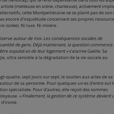
, artiste (metteuse en scène, chanteuse), activement impl
lternatifs, cette Montpelliéraine ne se plaint pas de son 
 pas encore d’inquiétude concernant ses propres ressourc
e isolée). Ni luxe. Ni misère.
j’observe autour de moi. Les conséquences sociales de
quantité de gens. Déjà maintenant, la question commence 
d’être expulsé.es de leur logement »
s’alarme Gaëlle. Sa
gie, ultra sensible à la dégradation de la vie sociale au
gt-quatre, sept jours sur sept, le soutien aux actes de sa 
autour de sa personne. Pour quelques-un·es d’entre eul·l
tion spécialisée. Pour d’autres, elle reçoit des sommes
mployeuse.
« Finalement, la gestion de ce système devient 
 d’ironie.