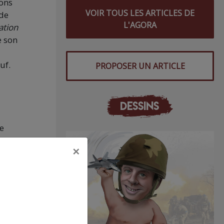
ions
VOIR TOUS LES ARTICLES DE
 de
L'AGORA
uation
e son
uf.
PROPOSER UN ARTICLE
DESSINS
e
×