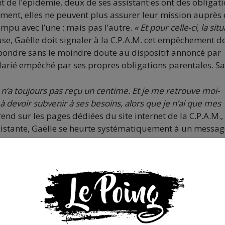
t de l’épidémie, deux de ses assistant·es ont des obligat
ent, elles ne peuvent plus assurer leur mission auprès
rompu avec l’une ; mais pas l’autre.
« Et pour celle-ci, la sit
se, Gaëlle doit signaler à la C.P.A.M. cet empêchement d
pondre sans le moindre doute au dispositif annoncé par
salarié empêché par ses propres obligations parentales. Sa
n’a toujours pas reçu un centime. Et je me retrouve moi-
evoir subvenir à ses besoins, alors que je n’ai que mes
 rend sur les pages dédiées du site internet de la C.P.A.M.,
sistante, Gaëlle se heurte systématiquement à un messag
n courrier électronique explicatif.
« Miracle ! Il y a bien
n m’explique que ma propre démarche est sans doute
té par l’employée. Je vérifie. Il n’en est rien »
. D’ailleurs,
s à l’aise avec le français, elle est démunie devant toute
e, je m’arrache les cheveux »
.