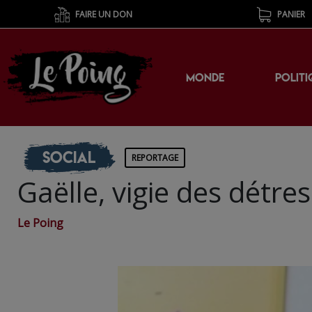
FAIRE UN DON
PANIER
MONDE
POLITI
Social
REPORTAGE
Gaëlle, vigie des détre
Le Poing