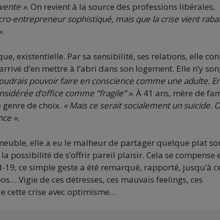
vente »
. On revient à la source des professions libérales,
cro-entrepreneur sophistiqué, mais que la crise vient raba
»
.
ue, existentielle. Par sa sensibilité, ses relations, elle con
 arrivé d’en mettre à l’abri dans son logement. Elle n’y so
 voudrais pouvoir faire en conscience comme une adulte. En
onsidérée d’office comme “fragile” »
. À 41 ans, mère de fam
e genre de choix.
« Mais ce serait socialement un suicide. 
nce ».
meuble, elle a eu le malheur de partager quelque plat sor
a possibilité de s’offrir pareil plaisir. Cela se compense 
19, ce simple geste a été remarqué, rapporté, jusqu’à c
pos… Vigie de ces détresses, ces mauvais feelings, ces
de cette crise avec optimisme…