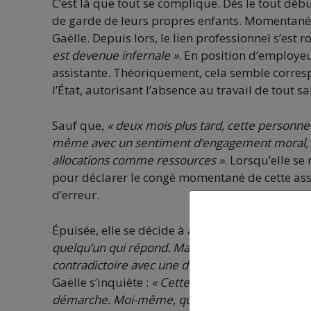
C’est là que tout se complique. Dès le tout débu
de garde de leurs propres enfants. Momentaném
Gaëlle. Depuis lors, le lien professionnel s’est 
est devenue infernale »
. En position d’employeu
assistante. Théoriquement, cela semble corres
l’État, autorisant l’absence au travail de tout 
Sauf que,
« deux mois plus tard, cette personne 
même avec un sentiment d’engagement moral, à d
allocations comme ressources »
. Lorsqu’elle se
pour déclarer le congé momentané de cette as
d’erreur.
Épuisée, elle se décide à adresser directement u
quelqu’un qui répond. Mais n’importe quoi ! O
contradictoire avec une déclaration faite de son cô
Gaëlle s’inquiète :
« Cette personne n’est pas trè
démarche. Moi-même, qui suis très expérimenté