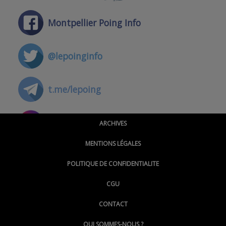
Montpellier Poing Info
@lepoinginfo
t.me/lepoing
@montpellierpoinginfo
ARCHIVES
MENTIONS LÉGALES
@lepoinginfo.bsky.social
POLITIQUE DE CONFIDENTIALITE
CGU
@LePoingMontpellier
CONTACT
QUI SOMMES-NOUS ?