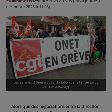
Elian Barascud
Publié le 10 novembre 2023 à 15:05 (mis à jour le 1
décembre 2023 à 11:26)
Les salariés d'Onet en déambulation dans l'enceinte du
CHU. ("Le Poing")
Alors que des négociations entre la direction