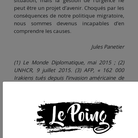
situation, mais la gestion de l’urgence ne
peut être un projet d’avenir. Choqués par les
conséquences de notre politique migratoire,
nous sommes devenus incapables d’en
comprendre les causes.
Jules Panetier
(1) Le Monde Diplomatique, mai 2015 ; (2)
UNHCR, 9 juillet 2015. (3) AFP, « 162 000
Irakiens tués depuis l’invasion américaine de
2003, Le Monde, 2 janvier 2012 ; « Rebel Arms
Flow is Said to Benefit Jihadits in Syria », New
York Times, 14 octobre 2012. (4) « L’Europe
impose à l’Afrique un traité pire que le TAFTA
», Reporterre, 30 juillet 2014. (5) Le Monde ;
08/09/2015 ; Le Figaro (07/09/15). (6) UNHCR
(31/08/15). (7) Investig’action (11/11/15). (8)