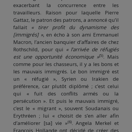
exacerbant la concurrence entre les
travailleurs. Raison pour laquelle Pierre
Gattaz, le patron des patrons, a annoncé qu’il
fallait
« tirer profit du dynamisme des
[immigrés] »
, en écho à son ami Emmanuel
Macron, l’ancien banquier d’affaires de chez
Rothschild, pour qui
« l’arrivée de réfugiés
(5)
est une opportunité économique »
. Mais
comme pour les chasseurs, il y a les bons et
les mauvais immigrés. Le bon immigré est
un « réfugié », Syrien ou Irakien de
préférence, car plutôt diplômé ; c’est celui
qui « fuit des conflits armés ou la
persécution ». Et puis le mauvais immigré,
c’est le « migrant », souvent Soudanais ou
Erythréen ; lui « choisit de s’en aller afin
(6)
d’améliorer [sa] vie »
. Angela Merkel et
François Hollande ont décidé de créer des