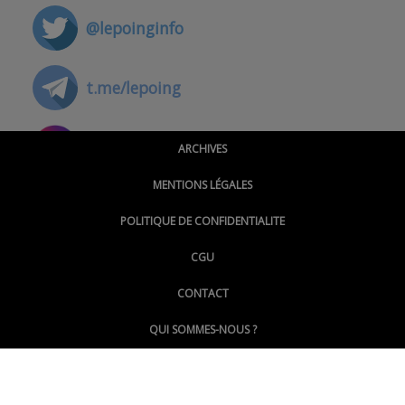
@lepoinginfo
t.me/lepoing
@montpellierpoinginfo
ARCHIVES
MENTIONS LÉGALES
@lepoinginfo.bsky.social
POLITIQUE DE CONFIDENTIALITE
CGU
@LePoingMontpellier
CONTACT
QUI SOMMES-NOUS ?