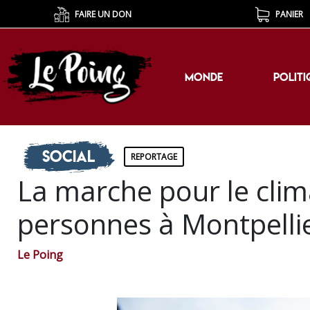
FAIRE UN DON
PANIER
MONDE
POLITI
MONDE
POLITI
Social
REPORTAGE
La marche pour le clim
personnes à Montpellie
Le Poing