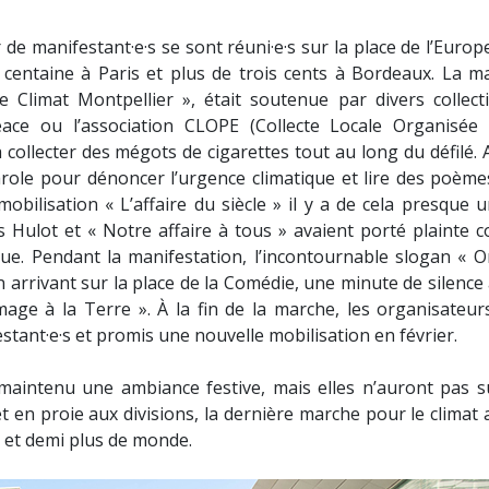
de manifestant·e·s se sont réuni·e·s sur la place de l’Europe
e centaine à Paris et plus de trois cents à Bordeaux. La m
 Climat Montpellier », était soutenue par divers collecti
ace ou l’association CLOPE (Collecte Locale Organisée
à collecter des mégots de cigarettes tout au long du défilé.
parole pour dénoncer l’urgence climatique et lire des poème
obilisation « L’affaire du siècle » il y a de cela presque u
 Hulot et « Notre affaire à tous » avaient porté plainte c
que. Pendant la manifestation, l’incontournable slogan « O
n arrivant sur la place de la Comédie, une minute de silence
ge à la Terre ». À la fin de la marche, les organisateur
stant·e·s et promis une nouvelle mobilisation en février.
intenu une ambiance festive, mais elles n’auront pas su
et en proie aux divisions, la dernière marche pour le climat 
 et demi plus de monde.