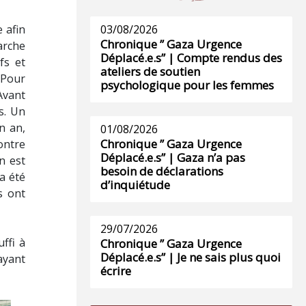
 afin
03/08/2026
Chronique ” Gaza Urgence
arche
Déplacé.e.s” | Compte rendus des
fs et
ateliers de soutien
 Pour
psychologique pour les femmes
 Avant
s. Un
n an,
01/08/2026
Chronique ” Gaza Urgence
ontre
Déplacé.e.s” | Gaza n’a pas
n est
besoin de déclarations
 a été
d’inquiétude
s ont
29/07/2026
ffi à
Chronique ” Gaza Urgence
Déplacé.e.s” | Je ne sais plus quoi
ayant
écrire