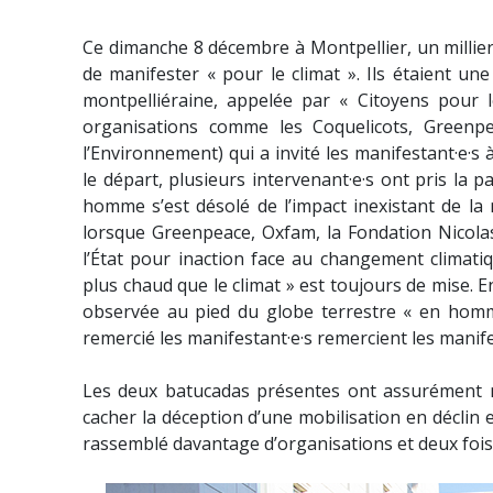
Ce dimanche 8 décembre à Montpellier, un millier 
de manifester « pour le climat ». Ils étaient un
montpelliéraine, appelée par « Citoyens pour le
organisations comme les Coquelicots, Greenpe
l’Environnement) qui a invité les manifestant·e·s 
le départ, plusieurs intervenant·e·s ont pris la 
homme s’est désolé de l’impact inexistant de la m
lorsque Greenpeace, Oxfam, la Fondation Nicolas
l’État pour inaction face au changement climati
plus chaud que le climat » est toujours de mise. E
observée au pied du globe terrestre « en homma
remercié les manifestant·e·s remercient les manife
Les deux batucadas présentes ont assurément ma
cacher la déception d’une mobilisation en déclin 
rassemblé davantage d’organisations et deux fois