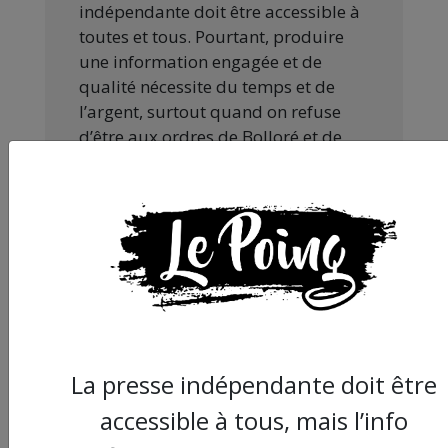
indépendante doit être accessible à
toutes et tous. Pourtant, produire
une information engagée et de
qualité nécessite du temps et de
l’argent, surtout quand on refuse
d’être aux ordres de Bolloré et de
ses amis… Pourvu que ça dure ! Ça
tombe bien, ça ne tient qu’à vous :
JE FAIS UN DON
La presse indépendante doit être
Partager
accessible à tous, mais l’info
cet article :