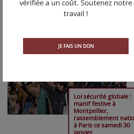
vérifiée a un coût. Soutenez notre
travail !
ARTICLE SUIVANT :
JE FAIS UN DON
Loi sécurité globale :
manif festive à
Montpellier,
rassemblement natio
à Paris ce samedi 30
janvier