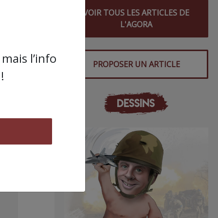
 (à
VOIR TOUS LES ARTICLES DE
cts
L'AGORA
n’est
mais l’info
 des
PROPOSER UN ARTICLE
!
ent
DESSINS
s