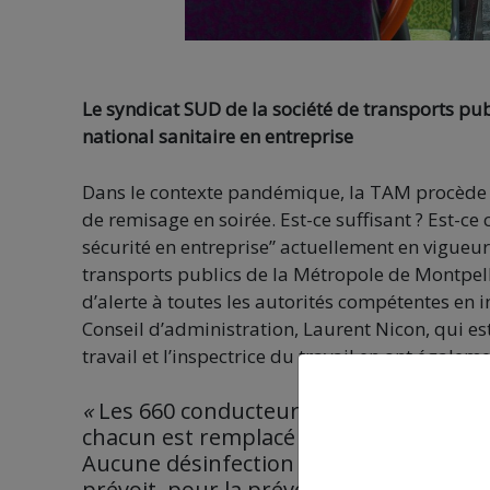
Le syndicat SUD de la société de transports pu
national sanitaire en entreprise
Dans le contexte pandémique, la TAM procède 
de remisage en soirée. Est-ce suffisant ? Est-c
sécurité en entreprise” actuellement en vigueur
transports publics de la Métropole de Montpelli
d’alerte à toutes les autorités compétentes en i
Conseil d’administration, Laurent Nicon, qui es
travail et l’inspectrice du travail en ont égalem
«
Les 660 conducteurs de véhicules se r
chacun est remplacé par un collègue qui
Aucune désinfection n’est opérée à ce 
prévoit, pour la prévention des risque