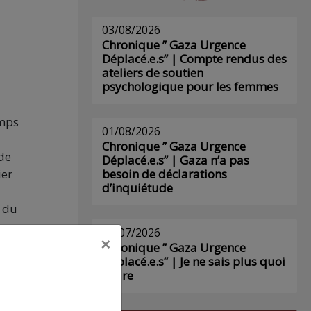
03/08/2026
Chronique ” Gaza Urgence
Déplacé.e.s” | Compte rendus des
ateliers de soutien
psychologique pour les femmes
emps
01/08/2026
Chronique ” Gaza Urgence
 de
Déplacé.e.s” | Gaza n’a pas
ier
besoin de déclarations
d’inquiétude
n du
29/07/2026
×
Chronique ” Gaza Urgence
Déplacé.e.s” | Je ne sais plus quoi
écrire
,