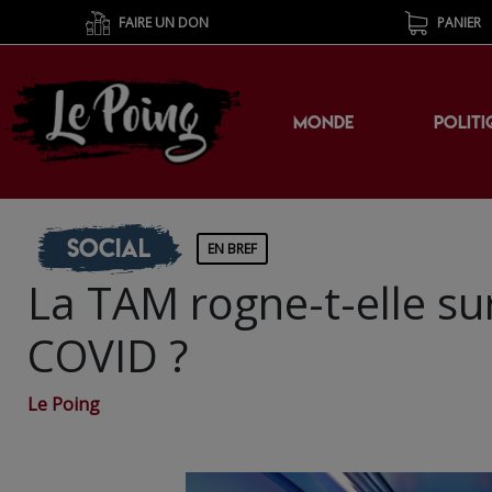
FAIRE UN DON
PANIER
MONDE
POLITI
Social
EN BREF
La TAM rogne-t-elle sur
COVID ?
Le Poing