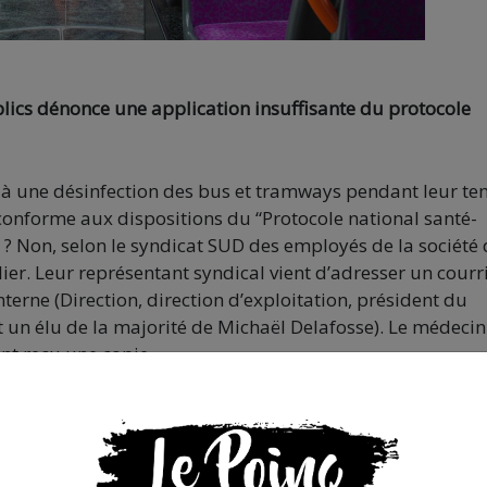
blics dénonce une application insuffisante du protocole
à une désinfection des bus et tramways pendant leur t
e conforme aux dispositions du “Protocole national santé-
 ? Non, selon le syndicat SUD des employés de la société
er. Leur représentant syndical vient d’adresser un courr
nterne (Direction, direction d’exploitation, président du
t un élu de la majorité de Michaël Delafosse). Le médeci
ent reçu une copie.
elaient à ma mi-journée. Entre 11h30 et 15h30,
 prend le relais. C’est une rotation de poste.
moment-là. Or, le Protocole mentionné ci-dessus
s de contamination par contact manuel, que