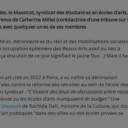
s, le Massicot, syndicat des étudiant·es en écoles d’arts, 
nce de Catherine Millet (corédactrice d’une tribune sur 
re avec quelques un·es de ses membres
ché·es, déconnecté·es du réel et des mobilisations sociales
e occupation éphémère des Beaux-Arts avait eu lieu à
 discutait de ce que signifiait le jaune fluo…) Mais il fa
n art créé en 2022 à Paris, a vu naître sa déclinaison
es contre la réforme des retraites au sein de l’école de
u syndicat :
“C’étaient des lieux de discussions entre nous
contexte ou les écoles d’arts manquaient de budget.”
Une
t discours
de Rachida Dati, ministre de la Culture, qui dis
’art publiques “dans des villes où des écoles privées se