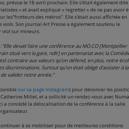
prévue le 18 avril prochain. Elle s’était également dite
atisées » et avait expliqué « regretter » de ne pas avoir é
 les”frotteurs des métros”. Elle s’était aussi affichée en
 viols. Son journal Art Presse a également soutenu le
 viol sur mineurs.
:
“Elle devait faire une conférence au MO.CO [Montpellier
in situé vers la gare, ndlr] en partenariat avec la Comédi
C’est contraire aux valeurs qu’on défend, en plus, notre éco
les discriminations. Surtout qu’on était obligé d’assister à la
de valider notre année.”
sponible
sur sa page Instagram
) pour dénoncer les positi
e Catherine Millet, et a sollicité un rendez-vous avec Num
 a concédé la délocalisation de la conférence à la salle
organisateur.
continuer à se mobiliser pour de meilleures conditions