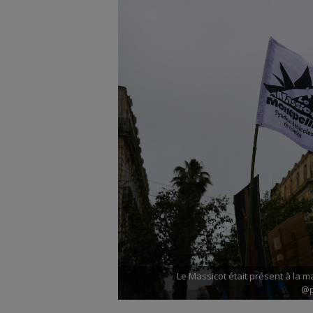
Le Massicot était présent à la ma
@p