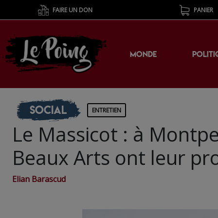
FAIRE UN DON
PANIER
MONDE
POLITI
Social
ENTRETIEN
Le Massicot : à Montpel
Beaux Arts ont leur pr
Elian Barascud