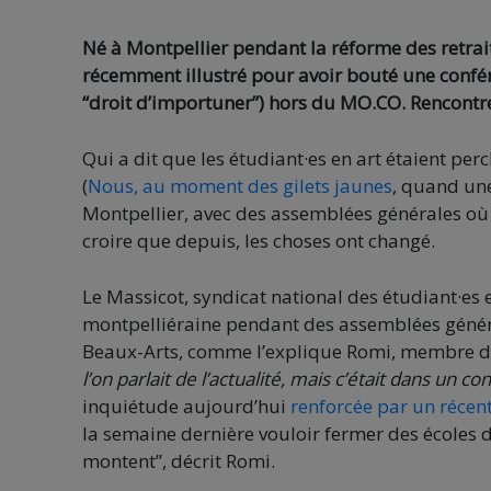
Né à Montpellier pendant la réforme des retraite
récemment illustré pour avoir bouté une confére
“droit d’importuner”) hors du MO.CO. Rencont
Qui a dit que les étudiant·es en art étaient per
(
Nous, au moment des gilets jaunes
, quand un
Montpellier, avec des assemblées générales où ça
croire que depuis, les choses ont changé.
Le Massicot, syndicat national des étudiant·es e
montpelliéraine pendant des assemblées général
Beaux-Arts, comme l’explique Romi, membre d
l’on parlait de l’actualité, mais c’était dans un 
inquiétude aujourd’hui
renforcée par un récen
la semaine dernière vouloir fermer des écoles d
montent”, décrit Romi.