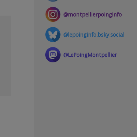
@montpellierpoinginfo
s
@lepoinginfo.bsky.social
@LePoingMontpellier