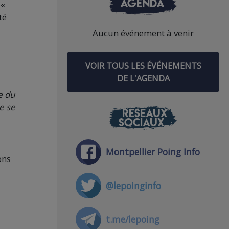
AGENDA
 «
té
Aucun événement à venir
VOIR TOUS LES ÉVÉNEMENTS
DE L'AGENDA
e du
le se
RÉSEAUX
SOCIAUX
Montpellier Poing Info
ons
a
@lepoinginfo
t.me/lepoing