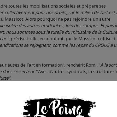
ndre toutes les mobilisations sociales et prépare ses
er collectivement pour nos droits, car le milieu de l’art est 
du Massicot. Alors pourquoi ne pas rejoindre un autre
 isolée des autres étudiant·
es
, loin des campus. Et puis il
t, nous sommes sous la tutelle du ministère de la Culture
rche”
, précise-t-elle, en ajoutant que le Massicot cultive d
endications se rejoignent, comme les repas du CROUS à u
ur·euses de l’art en formation”, renchérit Romi. “
A la sor
le dans ce secteur.”
Avec d’autres syndicats, la structure s’
lutte”
.
x pour créer”, détaille Romi. “Donc on a crée une
r des matériaux via un système de points pour favoriser 