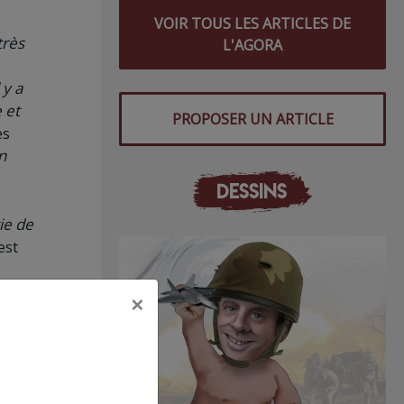
VOIR TOUS LES ARTICLES DE
très
L'AGORA
 y a
 et
PROPOSER UN ARTICLE
es
n
DESSINS
tie de
est
×
la