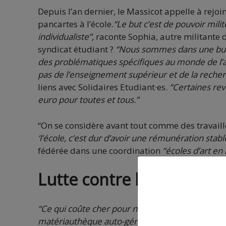
Depuis l’an dernier, le Massicot appelle à rejoi
pancartes à l’école.
“Le but c’est de pouvoir milit
individualiste”,
raconte Sophia, autre militante 
syndicat étudiant ?
“Nous sommes dans une bulle
des problématiques spécifiques au monde de l’ar
pas de l’enseignement supérieur et de la reche
liens avec Solidaires Etudiant·es.
“Certaines rev
euro pour toutes et tous.”
“On se considère avant tout comme des travaille
‘l’école, c’est dur d’avoir une rémunération stab
fédérée dans une coordination
“écoles d’art en 
Lutte contre la précarité
“Ce qui coûte cher pour nous, c’est les matériau
matériauthèque auto-gérée où l’on peut échange