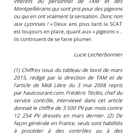
intérêts du personnel de TAM et des
Montpelliérains qui sont pris pour des pigeons
ou qui en ont vraiment la sensation. Donc non
aux Lyonnais ! »
Deux ans plus tard la SCAT
est toujours en place, quant aux
« pigeons »
…
ils continuent de se faire plumer.
Lucie Lecherbonnier
(1) Chiffres issus du tableau de bord de mars
2015, rédigé par la di
rection de TAM et de
l’article de Midi Libre du 3 mai 2008 repris
par
hautcourant.com. Frédéric Téclès, chef du
service contrôle, interviewé
dans cet article
donnait le chiffre de 3 500 PV par mois contre
12 254
PV dressés en mars dernier. (2) De
façon générale en France, seuls sont
habilités
à procéder à des contrôles ou à des