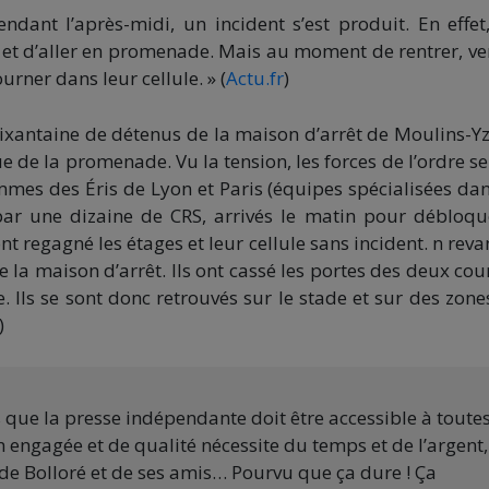
ndant l’après-midi, un incident s’est produit. En effet
le et d’aller en promenade. Mais au moment de rentrer, ve
urner dans leur cellule. » (
Actu.fr
)
ixantaine de détenus de la maison d’arrêt de Moulins-Y
ue de la promenade. Vu la tension, les forces de l’ordre se
es des Éris de Lyon et Paris (équipes spécialisées dan
 par une dizaine de CRS, arrivés le matin pour débloqu
nt regagné les étages et leur cellule sans incident. n reva
e la maison d’arrêt. Ils ont cassé les portes des deux cou
 Ils se sont donc retrouvés sur le stade et sur des zone
)
s que la presse indépendante doit être accessible à toute
 engagée et de qualité nécessite du temps et de l’argent,
de Bolloré et de ses amis… Pourvu que ça dure ! Ça