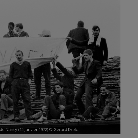
 de Nancy (15 janvier 1972) © Gérard Drolc