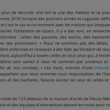
plus de sécurité, elle fait la une des médias et se pla
utomne 2016 lorsque des policiers armés et cagoulés défil
 » et c’est le cas en ce moment avec les matons qui bloquen
clamer l’obtention de tasers. Il y a des voix, en revanche
iticiens : celles des pauvres, des exclus, des habitant
les des prisonniers.
« Nous ne sommes pas des bêtes,
tre enfermés et renvoyés à des faits qui feraient de nou
lons aujourd’hui à toutes celles et tous ceux qui, à l’extér
isations sont vaines si nous ne sommes pas soutenus et s
cho de nos combats. »
Ces mots, extraits d’une
tribune
rappellent que nous sommes tous responsables de l’ho
rs et des barbelés, faisons exister les voix de celles et
 total de 123 détenus de la maison d’arrêt de Fleury-Mé
lule et des équipes d’intervention étaient en route pour m