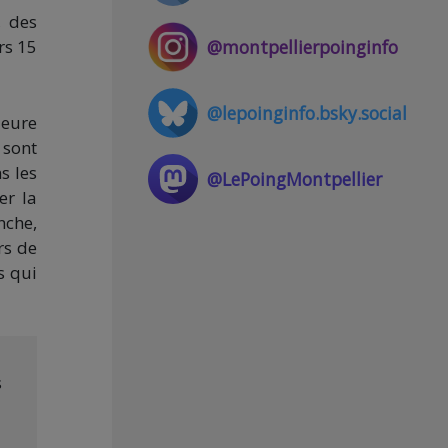
, des
@montpellierpoinginfo
rs 15
@lepoinginfo.bsky.social
zeure
 sont
s les
@LePoingMontpellier
er la
nche,
rs de
s qui
s