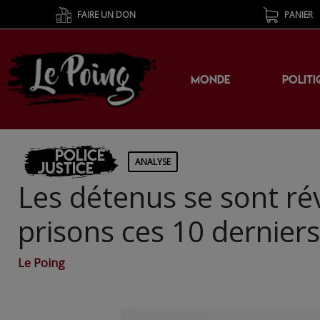
FAIRE UN DON
PANIER
MONDE
POLITI
Police
ANALYSE
Justice
Les détenus se sont ré
prisons ces 10 derniers
Le Poing