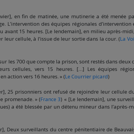
vier], en fin de matinée, une mutinerie a été menée pa
. L’intervention des équipes régionales d’intervention 
eu avant 15 heures. [Le lendemain], en milieu après-midi
eur cellule, à l’issue de leur sortie dans la cour. (
La Vo
sur les 700 que compte la prison, sont restés dans deux 
rs cellules, vers 15 heures. […] Les équipes régio
 en action vers 16 heures. » (
Le Courrier picard
)
r], 25 prisonniers ont refusé de rejoindre leur cellule d
de promenade. » (
France 3
) « [Le lendemain], une surveil
ues) a été blessée par un détenu mineur dans l’après-mi
r], Deux surveillants du centre pénitentiaire de Beauvai