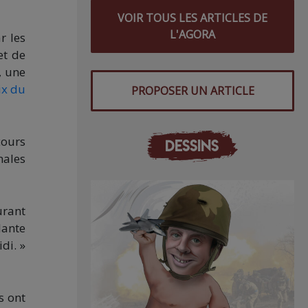
VOIR TOUS LES ARTICLES DE
L'AGORA
r les
et de
, une
ix du
PROPOSER UN ARTICLE
cours
DESSINS
nales
urant
lante
di. »
s ont