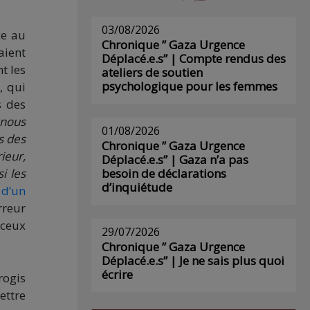
03/08/2026
ce au
Chronique ” Gaza Urgence
aient
Déplacé.e.s” | Compte rendus des
t les
ateliers de soutien
psychologique pour les femmes
, qui
s des
 nous
01/08/2026
s des
Chronique ” Gaza Urgence
ieur,
Déplacé.e.s” | Gaza n’a pas
i les
besoin de déclarations
d’inquiétude
 d’un
rreur
 ceux
29/07/2026
Chronique ” Gaza Urgence
Déplacé.e.s” | Je ne sais plus quoi
écrire
rogis
ettre