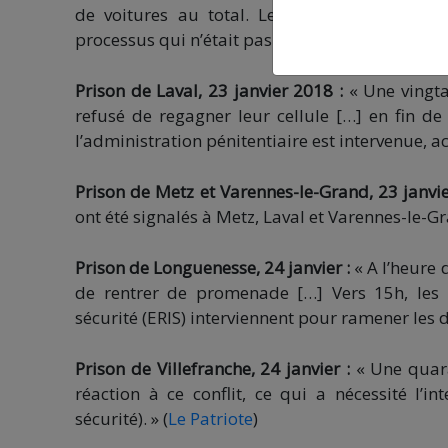
de voitures au total. Les agents ont progre
processus qui n’était pas encore terminé en fin 
Prison de Laval, 23 janvier 2018 :
« Une vingta
refusé de regagner leur cellule […] en fin de 
l’administration pénitentiaire est intervenue, 
Prison de Metz et Varennes-le-Grand, 23 janvie
ont été signalés à Metz, Laval et Varennes-le-Gr
Prison de Longuenesse, 24 janvier :
« A l’heure 
de rentrer de promenade […] Vers 15h, les p
sécurité (ERIS) interviennent pour ramener les d
Prison de Villefranche, 24 janvier :
« Une quara
réaction à ce conflit, ce qui a nécessité l’in
sécurité). » (
Le Patriote
)