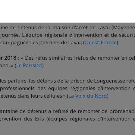
ssivement fait remonter les détenus dans leur cellul
d’après-midi. » (
France Bleu
)
ine de détenus de la maison d’arrêt de Laval (Mayenne
journée. L’équipe régionale d’intervention et de sécuri
accompagnée des policiers de Laval. (
Ouest-France
)
r 2018 :
« Des refus similaires [refus de remonter en cel
and. » (
Le Parisien
)
des parloirs, les détenus de la prison de Longuenesse ref
rofessionnels des équipes régionales d’intervention 
étenus dans leurs cellules » (
La Voix du Nord
)
ntaine de détenus a refusé de remonter de promenad
tervention des Eris (équipes régionales d’intervention 