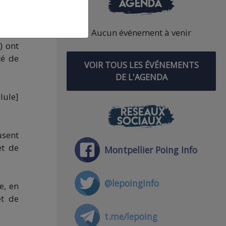
AGENDA
e, un
Aucun événement à venir
) ont
té de
VOIR TOUS LES ÉVÉNEMENTS
DE L'AGENDA
lule]
RÉSEAUX
SOCIAUX
usent
et de
Montpellier Poing Info
@lepoinginfo
e, en
et de
t.me/lepoing