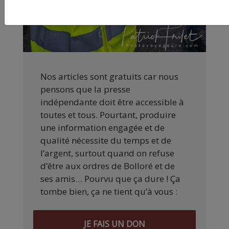
Nos articles sont gratuits car nous
pensons que la presse
indépendante doit être accessible à
toutes et tous. Pourtant, produire
une information engagée et de
qualité nécessite du temps et de
l’argent, surtout quand on refuse
d’être aux ordres de Bolloré et de
ses amis… Pourvu que ça dure ! Ça
tombe bien, ça ne tient qu’à vous :
JE FAIS UN DON