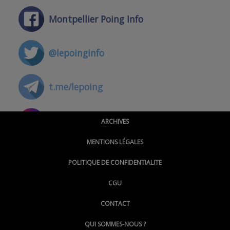
Montpellier Poing Info
@lepoinginfo
t.me/lepoing
@montpellierpoinginfo
ARCHIVES
MENTIONS LÉGALES
@lepoinginfo.bsky.social
POLITIQUE DE CONFIDENTIALITE
CGU
@LePoingMontpellier
CONTACT
QUI SOMMES-NOUS ?