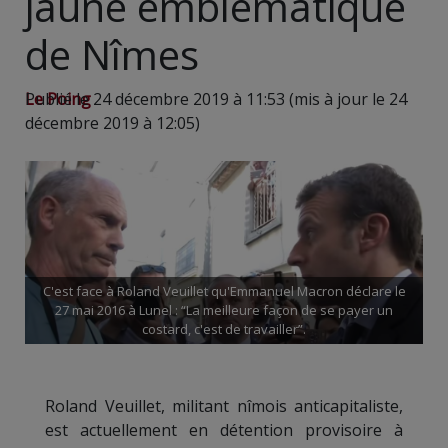
jaune emblématique
de Nîmes
Le Poing
Publié le 24 décembre 2019 à 11:53 (mis à jour le 24
décembre 2019 à 12:05)
C'est face à Roland Veuillet qu'Emmanuel Macron déclare le
27 mai 2016 à Lunel : “La meilleure façon de se payer un
costard, c'est de travailler”.
Roland Veuillet, militant nîmois anticapitaliste,
est actuellement en détention provisoire à