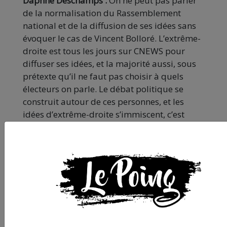
Daphné Deschamps :
On ne peut pas parler
de la normalisation du Rassemblement
national et de la diffusion de ses idées sans
évoquer le cas de Vincent Bolloré. L’extrême-
droite est tous les jours sur CNEWS pour
diffuser ses idées, et la majorité aussi, sous
prétexte qu’il ne faut pas choisir à quels
électeurs on parle. Le débat politique se
construit autour de ces personnes, et les
idées d’extrême-droite s’immiscent, c’est
notamment pour ça qu’on parle autant
d’immigration.
Thierry Vincent :
Ce qui a changé entre 2017
et 2022, c’est qu’entre temps, l’empire
Bolloré s’est étendu, et est devenu un relai de
la fachosphère. Une information présente
sur le site d’extrême-droite F de Souche va