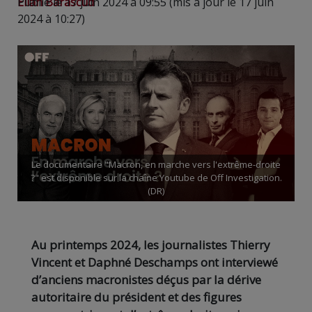
Elian Barascud
Publié le 17 juin 2024 à 09:55 (mis à jour le 17 juin
2024 à 10:27)
Le documentaire "Macron, en marche vers l'extrême-droite
?" est disponible sur la chaîne Youtube de Off Investigation.
(DR)
Au printemps 2024, les journalistes Thierry
Vincent et Daphné Deschamps ont interviewé
d’anciens macronistes déçus par la dérive
autoritaire du président et des figures