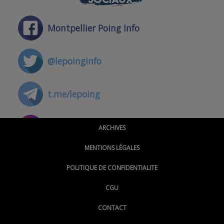
Montpellier Poing Info
@lepoinginfo
t.me/lepoing
@montpellierpoinginfo
ARCHIVES
MENTIONS LÉGALES
@lepoinginfo.bsky.social
POLITIQUE DE CONFIDENTIALITE
CGU
@LePoingMontpellier
CONTACT