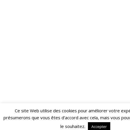
Ce site Web utilise des cookies pour améliorer votre exp
Restez informé·e des dernières actualités du Poing !
présumerons que vous êtes d’accord avec cela, mais vous pouv
ABONNEZ-VOUS À LA NEWSLETTER
le souhaitez.
Accepter