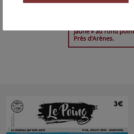
Montpellier : 150 gile
jaunes font fermer le
Polygone et un « vill
jaune » au rond poin
Près d'Arènes.