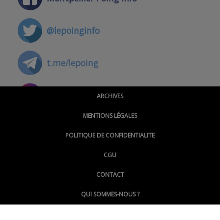
@lepoinginfo
t.me/lepoing
@montpellierpoinginfo
ARCHIVES
MENTIONS LÉGALES
@lepoinginfo.bsky.social
POLITIQUE DE CONFIDENTIALITE
CGU
@LePoingMontpellier
CONTACT
QUI SOMMES-NOUS ?