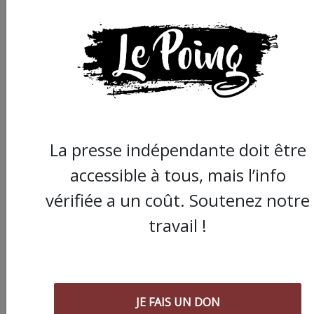
Partager
cet article :
La presse indépendante doit être
ARTICLE SUIVANT :
accessible à tous, mais l’info
vérifiée a un coût. Soutenez notre
travail !
JE FAIS UN DON