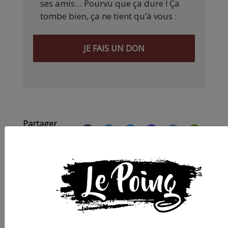
ses amis… Pourvu que ça dure ! Ça
tombe bien, ça ne tient qu’à vous :
JE FAIS UN DON
Partager
cet article :
ARTICLE SUIVANT :