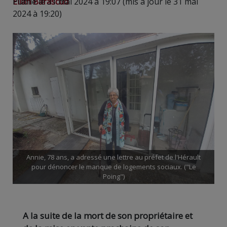
Elian Barascud
Publié le 31 mai 2024 à 19:07 (mis à jour le 31 mai
2024 à 19:20)
Annie, 78 ans, a adressé une lettre au préfet de l'Hérault
pour dénoncer le manque de logements sociaux. ("Le
Poing")
A la suite de la mort de son propriétaire et