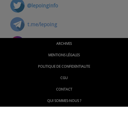
@lepoinginfo
t.me/lepoing
@montpellierpoinginfo
ARCHIVES
MENTIONS LÉGALES
@lepoinginfo.bsky.social
POLITIQUE DE CONFIDENTIALITE
CGU
@LePoingMontpellier
CONTACT
QUI SOMMES-NOUS ?