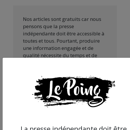
Nos articles sont gratuits car nous
pensons que la presse
indépendante doit être accessible à
toutes et tous. Pourtant, produire
une information engagée et de
qualité nécessite du temps et de
l’argent, surtout quand on refuse
d’être aux ordres de Bolloré et de
ses amis… Pourvu que ça dure ! Ça
tombe bien, ça ne tient qu’à vous :
JE FAIS UN DON
La presse indépendante doit être