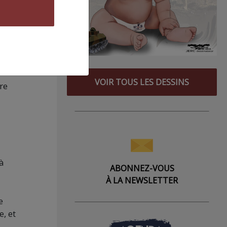
ème
VOIR TOUS LES DESSINS
tre
 à
ABONNEZ-VOUS
À LA NEWSLETTER
e
e, et