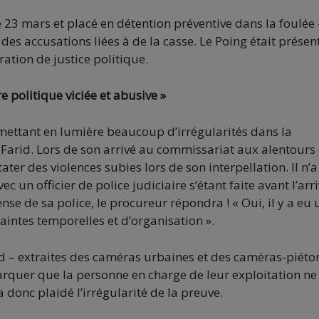
le 23 mars et placé en détention préventive dans la foulée 
es accusations liées à de la casse. Le Poing était présent
ration de justice politique.
 politique viciée et abusive »
, mettant en lumière beaucoup d’irrégularités dans la
Farid. Lors de son arrivé au commissariat aux alentours
er des violences subies lors de son interpellation. Il n’a
c un officier de police judiciaire s’étant faite avant l’arr
ense de sa police, le procureur répondra ! « Oui, il y a eu 
aintes temporelles et d’organisation ».
d – extraites des caméras urbaines et des caméras-piéto
emarquer que la personne en charge de leur exploitation ne
a donc plaidé l’irrégularité de la preuve.