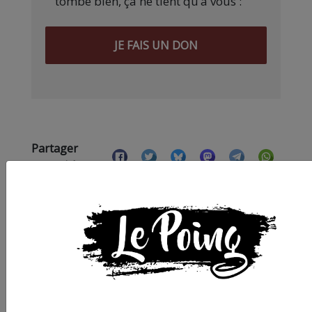
tombe bien, ça ne tient qu’à vous :
JE FAIS UN DON
Partager
cet article :
ARTICLE SUIVANT :