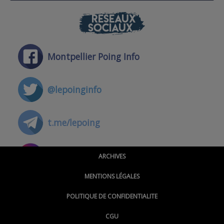
RÉSEAUX
SOCIAUX
Montpellier Poing Info
@lepoinginfo
t.me/lepoing
@montpellierpoinginfo
ARCHIVES
MENTIONS LÉGALES
@lepoinginfo.bsky.social
POLITIQUE DE CONFIDENTIALITE
CGU
@LePoingMontpellier