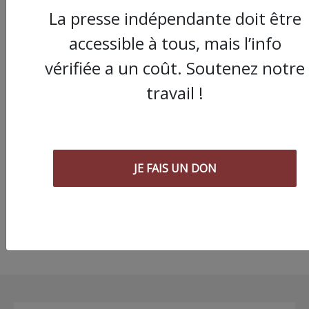
La presse indépendante doit être
accessible à tous, mais l’info
vérifiée a un coût. Soutenez notre
travail !
Béziers : la justice d
(encore) tort à Ména
sur la crèche de Noël
mairie
JE FAIS UN DON