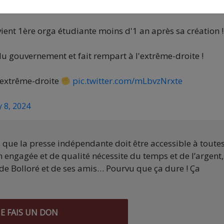
Insoumise, devient majoritaire.
nt 1ère orga étudiante moins d'1 an après sa création !
 du gouvernement et fait rempart à l'extrême-droite !
 l'extrême-droite
pic.twitter.com/mLbvzNrxte
 8, 2024
s que la presse indépendante doit être accessible à toute
 engagée et de qualité nécessite du temps et de l’argent,
de Bolloré et de ses amis… Pourvu que ça dure ! Ça
JE FAIS UN DON