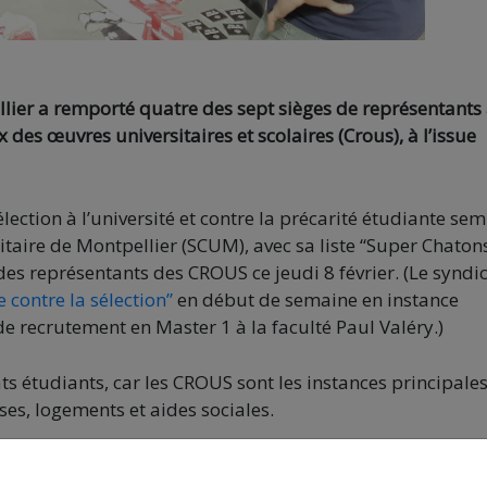
lier a remporté quatre des sept sièges de représentants
des œuvres universitaires et scolaires (Crous), à l’issue
ection à l’université et contre la précarité étudiante se
taire de Montpellier (SCUM), avec sa liste “Super Chaton
 des représentants des CROUS ce jeudi 8 février. (Le syndi
e contre la sélection”
en début de semaine en instance
de recrutement en Master 1 à la faculté Paul Valéry.)
ts étudiants, car les CROUS sont les instances principale
es, logements et aides sociales.
des suffrages (2466 voix), devant l’Unef, recomposée ce