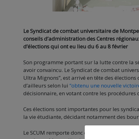
Le Syndicat de combat universitaire de Montpel
conseils d’administration des Centres régionaux 
d’élections qui ont eu lieu du 6 au 8 février
Son programme portant sur la lutte contre la sél
avoir convaincu. Le Syndicat de combat universi
Ultra Mignons”, est arrivé en tête des élections
d’ailleurs selon lui
“obtenu une nouvelle victoir
décisionnaire, en votant contre les procédures 
Ces élections sont importantes pour les syndica
la vie étudiante, décidant notamment des bours
Le SCUM remporte donc quatre sièges avec 37 % 