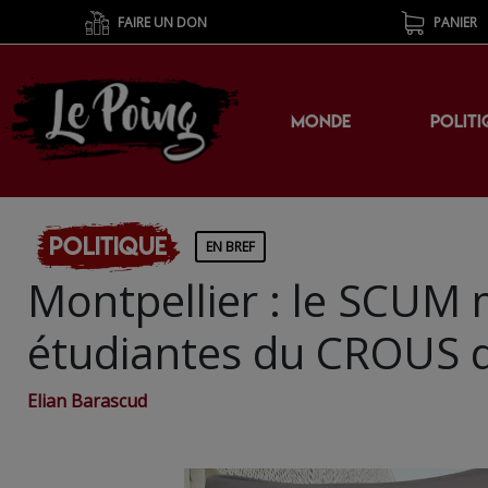
FAIRE UN DON
PANIER
MONDE
POLITI
Politique
EN BREF
Montpellier : le SCUM m
étudiantes du CROUS d
Elian Barascud