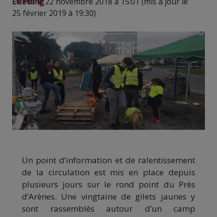
Le Poing
Publié le 22 novembre 2018 à 15:01 (mis à jour le
25 février 2019 à 19:30)
Un point d’information et de ralentissement
de la circulation est mis en place depuis
plusieurs jours sur le rond point du Près
d’Arènes. Une vingtaine de gilets jaunes y
sont rassemblés autour d’un camp