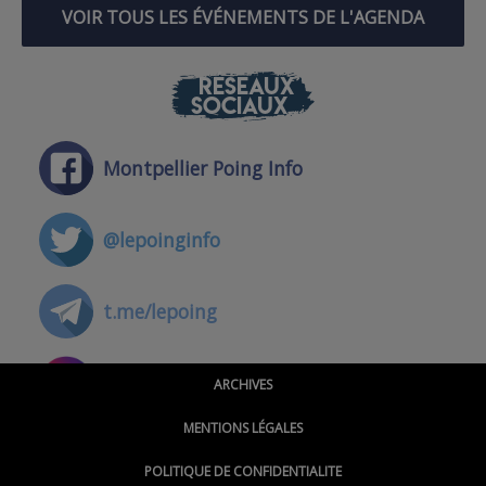
VOIR TOUS LES ÉVÉNEMENTS DE L'AGENDA
RÉSEAUX
SOCIAUX
Montpellier Poing Info
@lepoinginfo
t.me/lepoing
@montpellierpoinginfo
ARCHIVES
MENTIONS LÉGALES
@lepoinginfo.bsky.social
POLITIQUE DE CONFIDENTIALITE