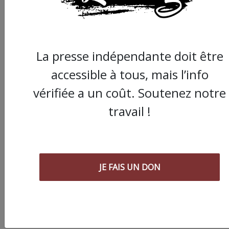
ses amis… Pourvu que ça dure ! Ça
tombe bien, ça ne tient qu’à vous :
La presse indépendante doit être
JE FAIS UN DON
accessible à tous, mais l’info
vérifiée a un coût. Soutenez notre
travail !
Partager
cet article :
JE FAIS UN DON
ARTICLE SUIVANT :