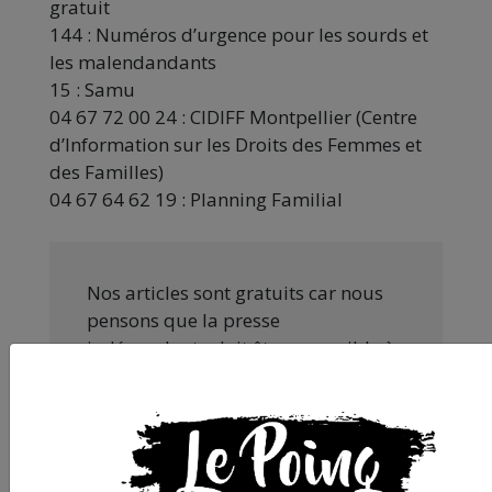
gratuit
144 : Numéros d’urgence pour les sourds et
les malendandants
15 : Samu
04 67 72 00 24 : CIDIFF Montpellier (Centre
d’Information sur les Droits des Femmes et
des Familles)
04 67 64 62 19 : Planning Familial
Nos articles sont gratuits car nous
pensons que la presse
indépendante doit être accessible à
toutes et tous. Pourtant, produire
une information engagée et de
qualité nécessite du temps et de
l’argent, surtout quand on refuse
d’être aux ordres de Bolloré et de