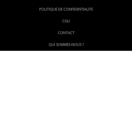
@lepoinginfo.bsky.social
POLITIQUE DE CONFIDENTIALITE
CGU
@LePoingMontpellier
CONTACT
QUI SOMMES-NOUS ?