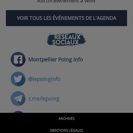
Aucun événement à venir
VOIR TOUS LES ÉVÉNEMENTS DE L'AGENDA
RÉSEAUX
SOCIAUX
Montpellier Poing Info
@lepoinginfo
t.me/lepoing
@montpellierpoinginfo
ARCHIVES
MENTIONS LÉGALES