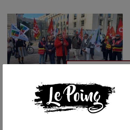
Contre une "saignée
dans l'emploi" et la 
du fret : à Montpellie
un rassemblement p
fourni