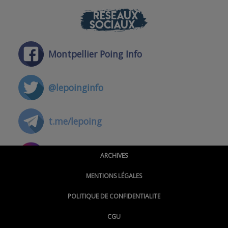
RÉSEAUX
SOCIAUX
Montpellier Poing Info
@lepoinginfo
t.me/lepoing
@montpellierpoinginfo
ARCHIVES
MENTIONS LÉGALES
@lepoinginfo.bsky.social
POLITIQUE DE CONFIDENTIALITE
CGU
@LePoingMontpellier