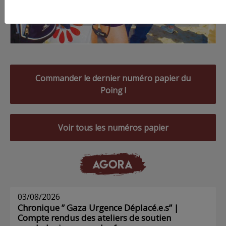
Commander le dernier numéro papier du
Poing !
Voir tous les numéros papier
AGORA
03/08/2026
Chronique ” Gaza Urgence Déplacé.e.s” |
Compte rendus des ateliers de soutien