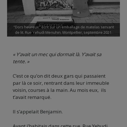
"Dors heureux" écrit sur un emballage de matelas servant
de lit. Rue Yehudi Menuhin. Montpellier, septembre 2021.
« Y’avait un mec qui dormait là. Y’avait sa
tente. »
C’est ce qu’on dit deux gars qui passaient
par là ce soir, rentrant dans leur immeuble
voisin, courses à la main. Au mois eux, ils
t’avait remarqué.
Il s’appelait Benjamin.
Avant j’habitais dans cette rue. Rue Yehudi