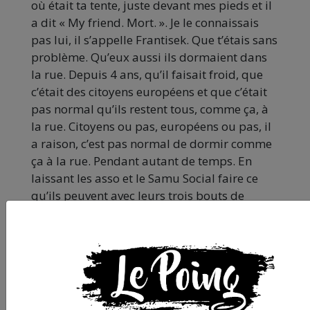
où était ta tente, juste devant mes pieds et il
a dit « My friend. Mort. ». Je le connaissais
pas lui, il s’appelle Frantisek. Que t’étais sans
problème. Qu’eux aussi ils dormaient dans
la rue. Depuis 4 ans, qu’il faisait froid, que
c’était des citoyens européens et que c’était
pas normal qu’ils restent tous, comme ça, à
la rue. Citoyens ou pas, européens ou pas, il
a raison, c’est pas normal de dormir comme
ça à la rue. Pendant autant de temps. En
laissant les asso et le Samu Social faire ce
qu’ils peuvent avec leurs trois bouts de
ficelles. Tandis que les institutions s’en
tamponnent et vous laissent tous crever alors
qu’on a largement assez dans les caisses de
l’état pour tous et toutes vous en sortir. Pas
vous laisser crever là. Comme des chiens.
Comme Boobak le chien de Ian.