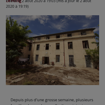
Le Poing
Publié le 2 août 2020 à 19:03 (mis à jour le 2 août
2020 à 19:19)
Depuis plus d’une grosse semaine, plusieurs