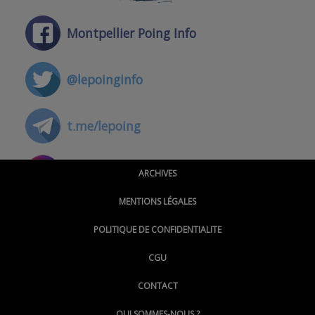
Montpellier Poing Info
@lepoinginfo
t.me/lepoing
@montpellierpoinginfo
ARCHIVES
MENTIONS LÉGALES
@lepoinginfo.bsky.social
POLITIQUE DE CONFIDENTIALITE
CGU
@LePoingMontpellier
CONTACT
QUI SOMMES-NOUS ?