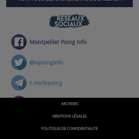
RÉSEAUX
SOCIAUX
Montpellier Poing Info
@lepoinginfo
t.me/lepoing
@montpellierpoinginfo
ARCHIVES
MENTIONS LÉGALES
@lepoinginfo.bsky.social
POLITIQUE DE CONFIDENTIALITE