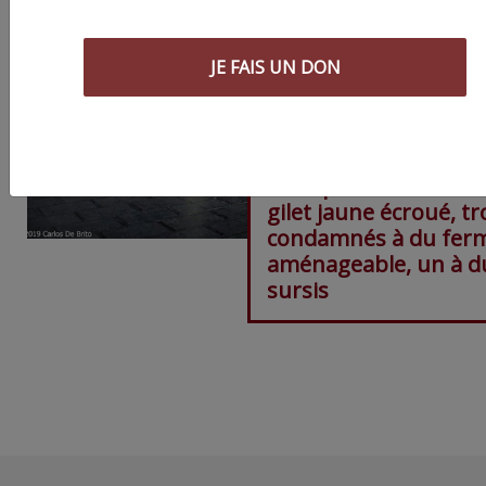
JE FAIS UN DON
Montpellier. Acte 17 :
gilet jaune écroué, tr
condamnés à du fer
aménageable, un à d
sursis