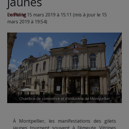
jaunes
Le Poing
Publié le 15 mars 2019 à 15:11 (mis à jour le 15
mars 2019 à 19:54)
Chambre de commerce et d'industrie de Montpellier
À Montpellier, les manifestations des gilets
jaunes tournent souvent à l’émeute. Vitrines