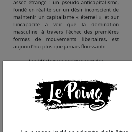
assez étrange : un pseudo-anticapitalisme,
fondé en réalité sur un désir inconscient de
maintenir un capitalisme « éternel », et sur
l’incapacité à voir que la domination
masculine, à travers l’échec des premières
formes de mouvements libertaires, est
aujourd’hui plus que jamais florissante.
Les idéologues sexistes sont des
négationnistes
Que faire donc finalement des fondements «
(2)
empiriques »
exposés par les
conspirationnistes sexistes, lorsqu’ils veulent
justifier leur délire d’un complot de la «
féminisation de la société » ? Les hommes
feraient de plus en plus le ménage, ils
deviendraient « efféminés », moins