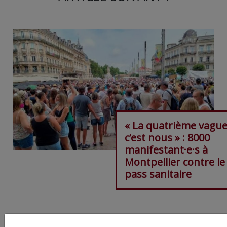
« La quatrième vague
c’est nous » : 8000
manifestant·e·s à
Montpellier contre le
pass sanitaire