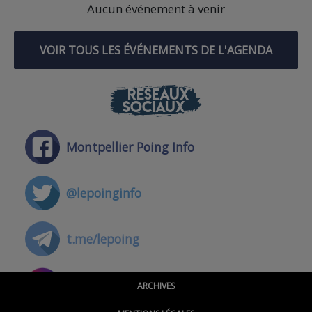
Aucun événement à venir
VOIR TOUS LES ÉVÉNEMENTS DE L'AGENDA
RÉSEAUX
SOCIAUX
Montpellier Poing Info
@lepoinginfo
t.me/lepoing
@montpellierpoinginfo
ARCHIVES