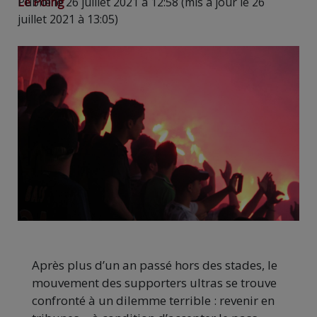
Le Poing
Publié le 26 juillet 2021 à 12:58 (mis à jour le 26
juillet 2021 à 13:05)
Après plus d’un an passé hors des stades, le
mouvement des supporters ultras se trouve
confronté à un dilemme terrible : revenir en