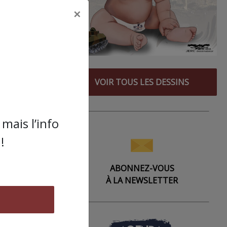
 On
×
s,
,
n
rant
VOIR TOUS LES DESSINS
te
mais l’info
!
ABONNEZ-VOUS
orce
À LA NEWSLETTER
?