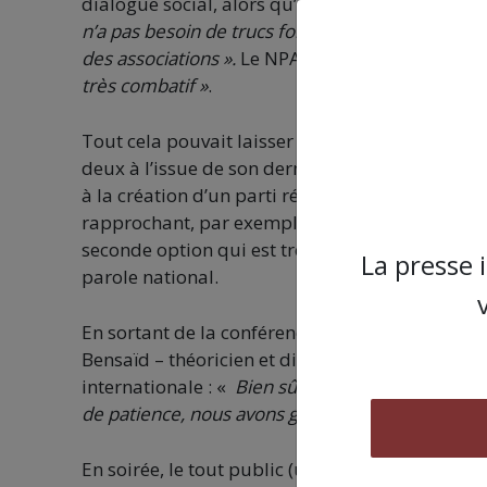
dialogue social, alors qu’on est en situation de 
n’a pas besoin de trucs foireux. On a besoin d’un
des associations ».
Le NPA veut croire en la poss
très combatif »
.
Tout cela pouvait laisser songeur, alors que ce
deux à l’issue de son dernier congrès. Soit la s
à la création d’un parti révolutionnaire trotskis
rapprochant, par exemple, de camarades de la LFI
seconde option qui est très largement majoritai
La presse 
parole national.
En sortant de la conférence, on remarquait sur u
Bensaïd – théoricien et dirigeant historique d
internationale : «
Bien sûr nous avons eu davanta
de patience, nous avons gagné le droit précie
En soirée, le tout public (une salle archi plein