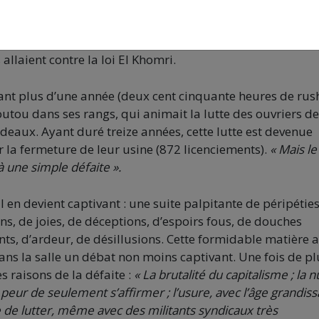
 qui programme le film
Il nous reste la colère.
Ce long-mét
 passionnant. Au départ, ses jeunes auteurs, Jamila Jendari
que d’observer de quoi est fait le militantisme syndical q
 allaient contre la loi El Khomri.
ant plus d’une année (deux cent cinquante heures de rush
utou dans ses rangs, qui animait la lutte des ouvriers de
deaux. Ayant duré treize années, cette lutte est devenue
 la fermeture de leur usine (872 licenciements).
« Mais le
à une simple défaite ».
 Il en devient captivant : une suite palpitante de péripéties
ons, de joies, de déceptions, d’espoirs fous, de douches
nts, d’ardeur, de désillusions. Cette formidable matière 
ns la salle un débat non moins captivant. Une fois de plu
es raisons de la défaite :
« La brutalité du capitalisme ; la nu
a peur de seulement s’affirmer ; l’usure, avec l’âge grandiss
e de lutter, même avec des militants syndicaux très