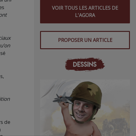
es
VOIR TOUS LES ARTICLES DE
ont
L'AGORA
ciaux
PROPOSER UN ARTICLE
qu’on
osé
DESSINS
s,
ition
rs de
u