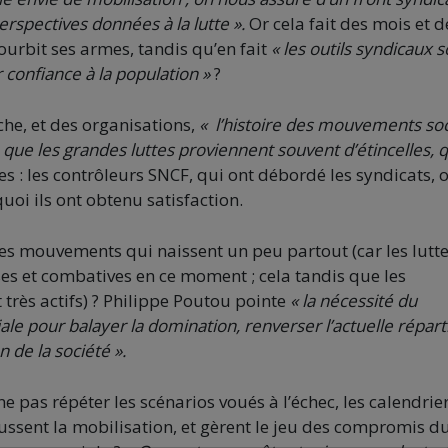
erspectives données à la lutte ».
Or cela fait des mois et d
fourbit ses armes, tandis qu’en fait
« les outils syndicaux s
 confiance à la population »
?
che, et des organisations,
« l’histoire des mouvements so
que les grandes luttes proviennent souvent d’étincelles, 
s : les contrôleurs SNCF, qui ont débordé les syndicats, 
uoi ils ont obtenu satisfaction.
s mouvements qui naissent un peu partout (car les lutte
s et combatives en ce moment ; cela tandis que les
très actifs) ? Philippe Poutou pointe
« la nécessité du
le pour balayer la domination, renverser l’actuelle répart
 de la société ».
 pas répéter les scénarios voués à l’échec, les calendrie
ssent la mobilisation, et gèrent le jeu des compromis d