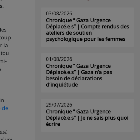
s.
03/08/2026
Chronique ” Gaza Urgence
Déplacé.e.s” | Compte rendus des
les
ateliers de soutien
ucoup
psychologique pour les femmes
r la
utou
01/08/2026
mi-
Chronique ” Gaza Urgence
s
Déplacé.e.s” | Gaza n’a pas
besoin de déclarations
d’inquiétude
in
29/07/2026
é de
Chronique ” Gaza Urgence
Déplacé.e.s” | Je ne sais plus quoi
écrire
est
l uni