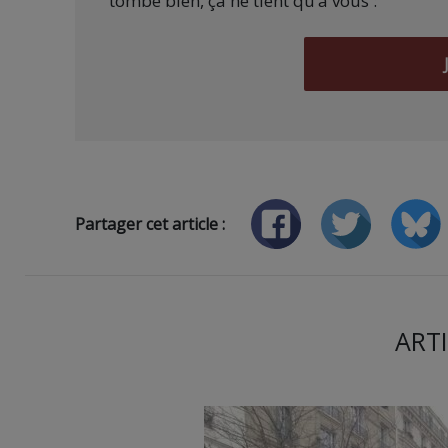
tombe bien, ça ne tient qu’à vous :
Partager cet article :
ARTI