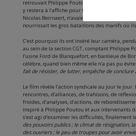
retrouvait Philippe Poutou au cinéma Utopia,
y restera à l’affiche pour trois semaines. Il est
Nicolas Beirnaert, n’avaient d’autre motivation 
nourrissait les gros bataillons des manifs où ils
C’est pourquoi ils ont inséré leur caméra, pend
au sein de la section CGT, comptant Philippe Po
l’usine Ford de Blanquefort, en banlieue de Bor
célèbre, quand bien même elle n’a pas pu éviter
fait de résister, de lutter, empêche de conclure 
Le film révèle l’action syndicale au jour le jour.
rencontres, d’alliances, de trahisons, de réflexi
froides, d’analyses, d’actions, de rebondisseme
inspiré à Philippe Poutou et aux intervenants da
s’est agi d’examiner les difficultés, finalement l
des pouvoirs publics ; le climat de résignation, l
des ouvriers ; le peu de troupes pour avoir envi