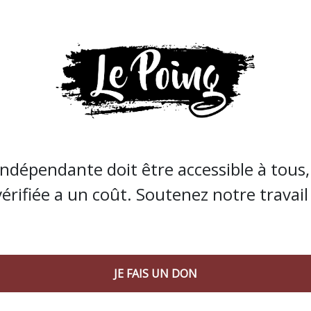
guerre sociale ?
« On peut ne pas être toujours perdants.
e très forte implication des syndicats, des forces politique
ibilité de se montrer «
très unitaire, et à la fois très radical
tte formation aux effectifs modestes, vient de se couper e
éparation, en veille depuis longtemps, entre une aile œuv
te, et une autre voulant un NPA plus large et ouvert, se
 ou de l’ UCL. A Montpellier et dans l’Hérault, c’est cet
re, a-t-il été assuré, autour d’un Philippe Poutou porte-
indépendante doit être accessible à tous, 
vérifiée a un coût. Soutenez notre travail 
ne affiche collector, dans le local, les propos de Daniel
e la Ligue Communiste Révolutionnaire et de la Quatrième
ge de soirées défaites que de matins triomphants. Et à f
ux de recommencer…. »
De quoi éclairer l’avenir au présent 
JE FAIS UN DON
e, bon nombre de jeunes, quelques syndicalistes aussi)