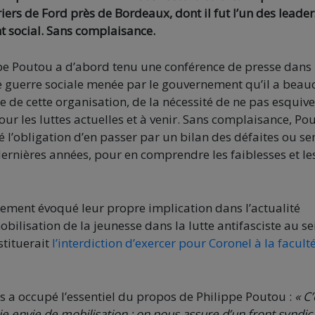
iers de Ford près de Bordeaux, dont il fut l’un des leader
t social. Sans complaisance.
ppe Poutou a d’abord tenu une conférence de presse dans 
de guerre sociale menée par le gouvernement qu’il a bea
 de cette organisation, de la nécessité de ne pas esquive
our les luttes actuelles et à venir. Sans complaisance, Po
é l’obligation d’en passer par un bilan des défaites ou se
rnières années, pour en comprendre les faiblesses et le
ement évoqué leur propre implication dans l’actualité
 mobilisation de la jeunesse dans la lutte antifasciste au se
stituerait
l’interdiction d’exercer pour Coronel à la facult
es a occupé l’essentiel du propos de Philippe Poutou :
« C’
ie envie de mobilisation ; on nous assure d’un front syndica