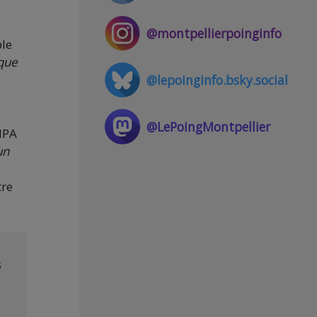
@montpellierpoinginfo
le
 que
@lepoinginfo.bsky.social
@LePoingMontpellier
 NPA
un
tre
s