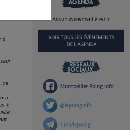
AGENDA
rage
 et
ui
Aucun événement à venir
VOIR TOUS LES ÉVÉNEMENTS
 !)
DE L'AGENDA
 seul
RÉSEAUX
SOCIAUX
, de
Montpellier Poing Info
aura
s, il
@lepoinginfo
llité
ant
t.me/lepoing