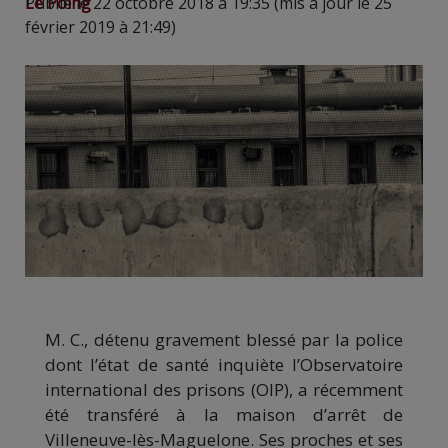
Le Poing
Publié le 22 octobre 2018 à 19:35 (mis à jour le 25
février 2019 à 21:49)
M. C., détenu gravement blessé par la police
dont l’état de santé inquiète l’Observatoire
international des prisons (OIP), a récemment
été transféré à la maison d’arrêt de
Villeneuve-lès-Maguelone. Ses proches et ses