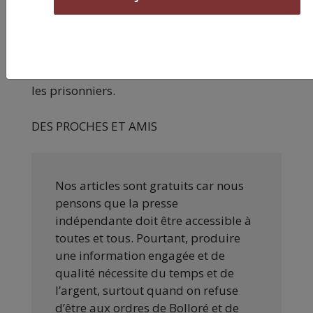
dans l’hôpital de son choix.
Rompons l’isolement, en publiant sa version,
en lui écrivant massivement, en organisant
son soutien. Solidarité avec Skandher et tous
les prisonniers.
DES PROCHES ET AMIS
Nos articles sont gratuits car nous
pensons que la presse
indépendante doit être accessible à
toutes et tous. Pourtant, produire
une information engagée et de
qualité nécessite du temps et de
l’argent, surtout quand on refuse
d’être aux ordres de Bolloré et de