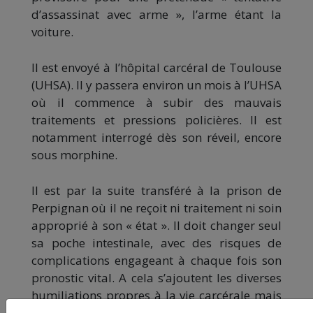
d’assassinat avec arme », l’arme étant la
voiture.
Il est envoyé à l’hôpital carcéral de Toulouse
(UHSA). Il y passera environ un mois à l’UHSA
où il commence à subir des mauvais
traitements et pressions policières. Il est
notamment interrogé dès son réveil, encore
sous morphine.
Il est par la suite transféré à la prison de
Perpignan où il ne reçoit ni traitement ni soin
approprié à son « état ». Il doit changer seul
sa poche intestinale, avec des risques de
complications engageant à chaque fois son
pronostic vital. A cela s’ajoutent les diverses
humiliations propres à la vie carcérale mais
décuplées par sa situation médicale.