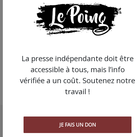
Procès des deux
manifestants : l'un a 
libéré sous contrôle
judiciaire, l'autre a ét
condamné à 3 mois d
La presse indépendante doit être
prison ferme
accessible à tous, mais l’info
vérifiée a un coût. Soutenez notre
travail !
JE FAIS UN DON