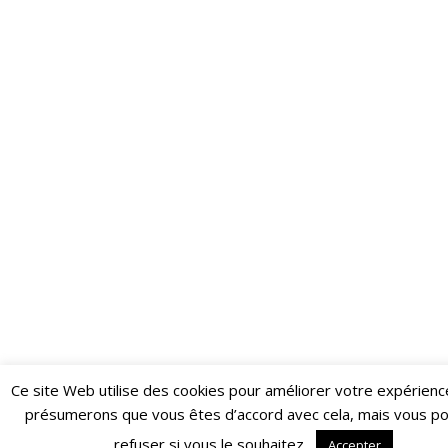
Ce site Web utilise des cookies pour améliorer votre expérienc
Restez informé·e des dernières actualités du Poing !
présumerons que vous êtes d’accord avec cela, mais vous p
ABONNEZ-VOUS À LA NEWSLETTER
refuser si vous le souhaitez.
Accepter