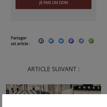
JE FAIS UN DON
Partager
cet article :
ARTICLE SUIVANT :