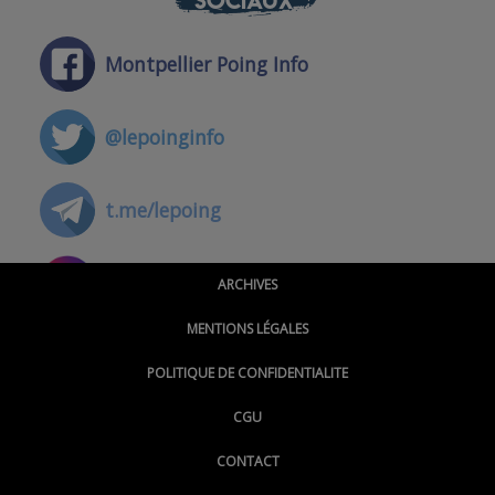
SOCIAUX
Montpellier Poing Info
@lepoinginfo
t.me/lepoing
@montpellierpoinginfo
ARCHIVES
MENTIONS LÉGALES
@lepoinginfo.bsky.social
POLITIQUE DE CONFIDENTIALITE
CGU
@LePoingMontpellier
CONTACT