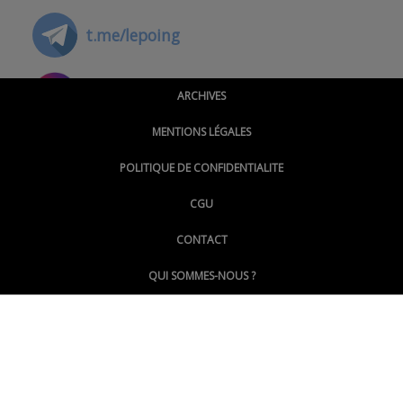
t.me/lepoing
@montpellierpoinginfo
ARCHIVES
MENTIONS LÉGALES
@lepoinginfo.bsky.social
POLITIQUE DE CONFIDENTIALITE
CGU
@LePoingMontpellier
CONTACT
QUI SOMMES-NOUS ?