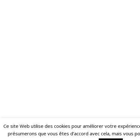
Ce site Web utilise des cookies pour améliorer votre expérienc
Restez informé·e des dernières actualités du Poing !
présumerons que vous êtes d’accord avec cela, mais vous p