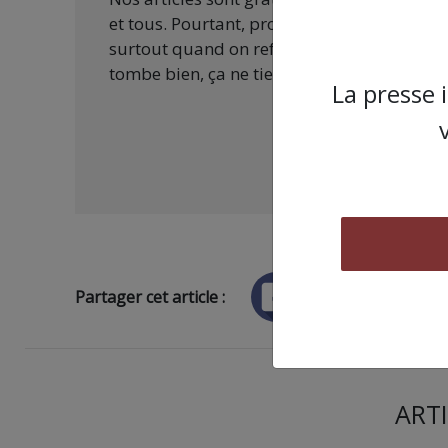
et tous. Pourtant, produire une information
surtout quand on refuse d’être aux ordres 
tombe bien, ça ne tient qu’à vous :
La presse 
Partager cet article :
ARTI