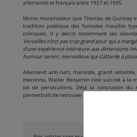
allemands et français entre 1927 et 1935.
Moins moralisateur que Thomas de Quincey et a
tradition poétique des fumistes maudits type
oniriques. Il y décrit notamment ses déambu
Versailles n’est pas trop grand pour qui a mangé 
d’une expérience intérieure aux dimensions imm
humour serein, merveilleux qui s’attarde à plai
Allemand anti-nazi, marxiste, grand sensible
méconnu, Walter Benjamin s’est suicidé à la mo
lot de persécutions. Déjà la conclusion du r
permettrait de retrouver une liberté absolue : «
Nos articles sont gratuits car nous penson