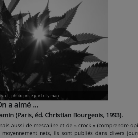
va L., photo prise par Lolly man
n a aimé …
amin (Paris, éd. Christian Bourgeois, 1993).
 mais aussi de mescaline et de « crock » (comprendre op
s moyennement nets, ils sont publiés dans divers jou