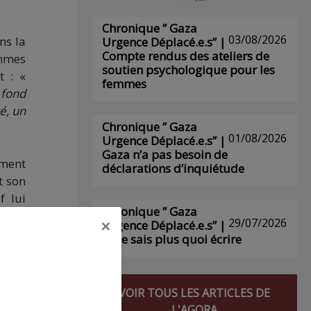
Chronique ” Gaza
03/08/2026
ns la
Urgence Déplacé.e.s” |
Compte rendus des ateliers de
ammes
soutien psychologique pour les
t : «
femmes
 fond
é, un
Chronique ” Gaza
01/08/2026
Urgence Déplacé.e.s” |
Gaza n’a pas besoin de
ement
déclarations d’inquiétude
t son
f lui
Chronique ” Gaza
×
29/07/2026
Urgence Déplacé.e.s” |
Je ne sais plus quoi écrire
Eva
VOIR TOUS LES ARTICLES DE
s
L'AGORA