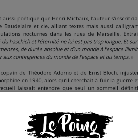
ussi poétique que Henri Michaux, l’auteur s’inscrit da
 Baudelaire et cie, alliant textes mais aussi calligr
lations nocturnes dans les rues de Marseille, Extrai
du haschich et l’éternité ne lui est pas trop longue. Et sur
enses, de durée absolue et d’un monde à l’espace illimit
sir aux contingences du monde de l’espace et du temps.
»
, copain de Théodore Adorno et de Ernst Bloch, injust
rphine en 1940, alors qu’il cherchait à fuir la guerre e
ecueil laissait entendre que seul un sommeil définiti
 L’état de mort est identique à celui de souveraineté. »
s que la presse indépendante doit être accessible à toute