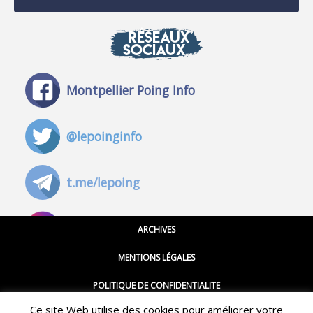
RÉSEAUX
SOCIAUX
Montpellier Poing Info
@lepoinginfo
t.me/lepoing
@montpellierpoinginfo
ARCHIVES
MENTIONS LÉGALES
@lepoinginfo.bsky.social
POLITIQUE DE CONFIDENTIALITE
Ce site Web utilise des cookies pour améliorer votre