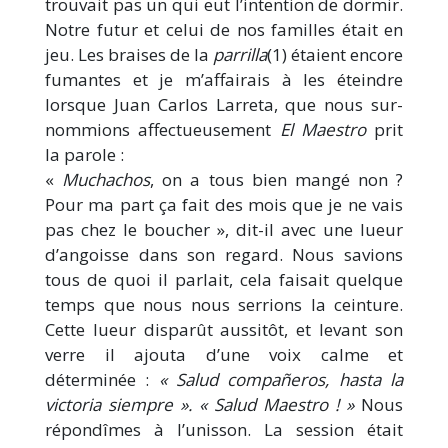
trouvait pas un qui eut l’intention de dormir.
Notre futur et celui de nos familles était en
jeu. Les braises de la
parrilla
(1) étaient encore
fumantes et je m’affairais à les éteindre
lorsque Juan Carlos Larreta, que nous sur-
nommions affectueusement
El Maestro
prit
la parole :
«
Muchachos
, on a tous bien mangé non ?
Pour ma part ça fait des mois que je ne vais
pas chez le boucher », dit-il avec une lueur
d’angoisse dans son regard. Nous savions
tous de quoi il parlait, cela faisait quelque
temps que nous nous serrions la ceinture.
Cette lueur disparût aussitôt, et levant son
verre il ajouta d’une voix calme et
déterminée :
« Salud compañeros, hasta la
victoria siempre ». « Salud Maestro ! »
Nous
répondîmes à l’unisson. La session était