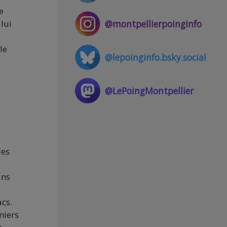
e
@montpellierpoinginfo
lui
le
@lepoinginfo.bsky.social
@LePoingMontpellier
les
e
ans
acs.
miers