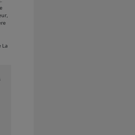
.
ne
eur,
ère
e La
s