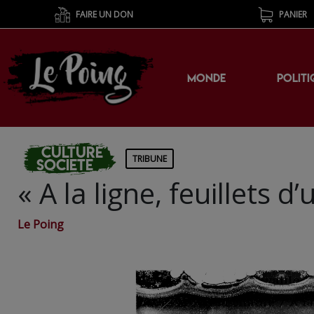
FAIRE UN DON
PANIER
MONDE
POLITI
Culture
TRIBUNE
Societe
« A la ligne, feuillets d
Le Poing