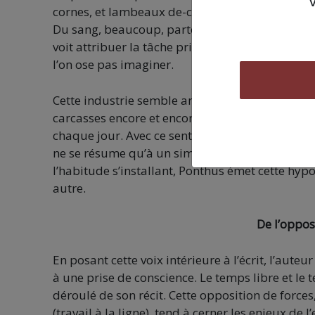
cornes, et lambeaux de-ci de-là, et une vision d
Du sang, beaucoup, partout, et une odeur de mor
voit attribuer la tâche primaire de nettoyer les
l’on ose pas imaginer.
Cette industrie semble annuler toute réflexion s
carcasses encore et encore pour chaque ouvrie·r
chaque jour. Avec ce sentiment que tout cela do
ne se résume qu’à un simple fatalisme. Les cade
l’habitude s’installant, Ponthus émet cette hypo
autre.
De l’opposi
En posant cette voix intérieure à l’écrit, l’aute
à une prise de conscience. Le temps libre et le 
déroulé de son récit. Cette opposition de forces
(travail à la ligne), tend à cerner les enjeux de