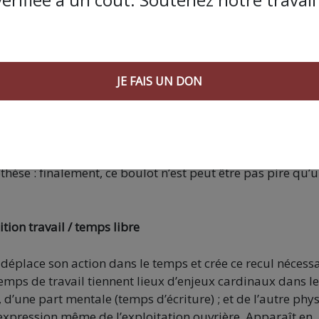
e l’animal dépouillé de ses parties non nobles, accessoire
t dont il aura du mal à se défaire. À son arrivée, l’aute
 excréments et le sang des bêtes à une échelle industriell
JE FAIS UN DON
ur le travail à accomplir : pousser, scier, charger des
·e, tel·le·s des damné·e·s, recommençant leur tâche sans 
it se passer comme ça, et que le malheur de ces ouvrier·
nces et le rythme infernal à tenir prennent le dessus,
thèse : finalement, ce boulot n’est peut être pas pire qu’
tion travail / temps libre
ur déplace son action dans le temps et crée ce recul nécess
temps de travail tiennent lieux d’enjeux cardinaux dans le
, d’une part mentale (temps d’écriture) ; et de l’autre phy
 l’expression même de l’exploitation ouvrière. Apparaît en