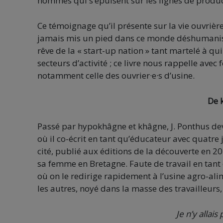
hommes qui s’épuisent sur les lignes de produc
Ce témoignage qu’il présente sur la vie ouvrière 
jamais mis un pied dans ce monde déshumanisé qu
rêve de la « start-up nation » tant martelé à qui
secteurs d’activité ; ce livre nous rappelle avec 
notamment celle des ouvrier·e·s d’usine.
De 
Passé par hypokhâgne et khâgne, J. Ponthus devi
où il co-écrit en tant qu’éducateur avec quatre
cité, publié aux éditions de la découverte en 201
sa femme en Bretagne. Faute de travail en tant q
où on le redirige rapidement à l’usine agro-al
les autres, noyé dans la masse des travailleurs, 
Je n’y allai