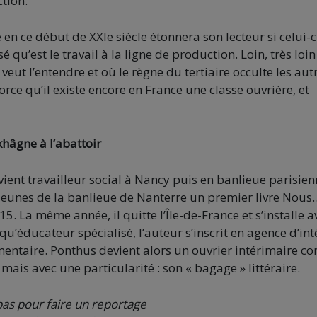
tion.
en ce début de XXIe siècle étonnera son lecteur si celui-c
’est le travail à la ligne de production. Loin, très loi
 veut l’entendre et où le règne du tertiaire occulte les aut
force qu’il existe encore en France une classe ouvrière, et
khâgne à l’abattoir
ent travailleur social à Nancy puis en banlieue parisien
 jeunes de la banlieue de Nanterre un premier livre Nous
5. La même année, il quitte l’Île-de-France et s’installe a
u’éducateur spécialisé, l’auteur s’inscrit en agence d’in
imentaire. Ponthus devient alors un ouvrier intérimaire 
mais avec une particularité : son « bagage » littéraire.
s pas pour faire un reportage