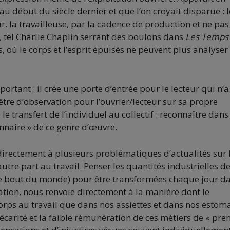
u début du siècle dernier et que l’on croyait disparue : l
, la travailleuse, par la cadence de production et ne pas 
, tel Charlie Chaplin serrant des boulons dans
Les Temps
 où le corps et l’esprit épuisés ne peuvent plus analyser 
rtant : il crée une porte d’entrée pour le lecteur qui n’a
être d’observation pour l’ouvrier/lecteur sur sa propre
e transfert de l’individuel au collectif : reconnaître dans
onnaire » de ce genre d’œuvre.
irectement à plusieurs problématiques d’actualités sur 
utre part au travail. Penser les quantités industrielles d
re bout du monde) pour être transformées chaque jour d
ation, nous renvoie directement à la manière dont le
corps au travail que dans nos assiettes et dans nos estom
précarité et la faible rémunération de ces métiers de « pre