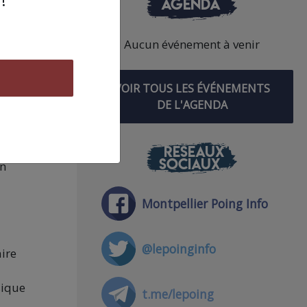
AGENDA
s.
ur se
Aucun événement à venir
e que
VOIR TOUS LES ÉVÉNEMENTS
DE L'AGENDA
fin
e·s
RÉSEAUX
SOCIAUX
un
Montpellier Poing Info
@lepoinginfo
aire
sique
t.me/lepoing