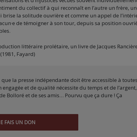
sensations et d’injustices vécues souvent individuellement
timent du collectif à qui reconnaît en l’autre un frère, u
brise la solitude ouvrière et comme un appel de l’intéri
chacun·e de témoigner à son tour, depuis sa position ouvri
bles.
production littéraire prolétaire, un livre de Jacques Rancièr
 (1981, Fayard)
s que la presse indépendante doit être accessible à toute
 engagée et de qualité nécessite du temps et de l’argent,
de Bolloré et de ses amis… Pourvu que ça dure ! Ça
JE FAIS UN DON