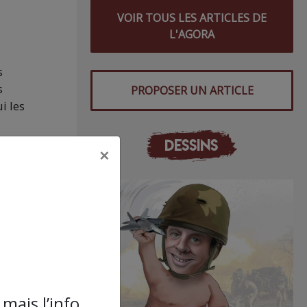
VOIR TOUS LES ARTICLES DE
L'AGORA
s
s
PROPOSER UN ARTICLE
i les
DESSINS
×
nt un
tion
e aux
es,
 les
s.
mais l’info