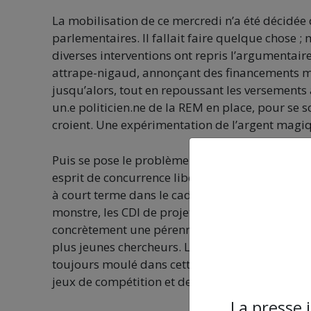
La mobilisation de ce mercredi n’a été décidée
parlementaires. Il fallait faire quelque chose ;
diverses interventions ont repris l’argumentaire 
attrape-nigaud, annonçant des financements mi
jusqu’alors, tout en repoussant les versements à
un.e politicien.ne de la REM en place, pour se 
croient. Une expérimentation de l’argent magi
Puis se pose le problème de la systématisation
esprit de concurrence libérale à tous les niveau
à court terme dans le cadre de l’économie de m
monstre, les CDI de projet, soit la négation mêm
concrètement une pérennisation de la précarité s
plus jeunes chercheurs. La dernière carotte te
toujours moulé dans cette idéologie, puisqu’il s
jeux de compétition et de récompense discrétion
La presse 