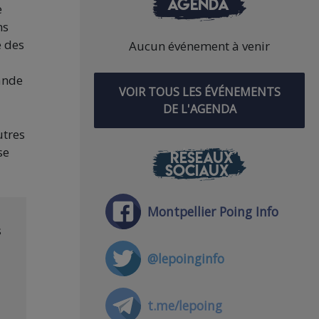
AGENDA
e
ns
é des
Aucun événement à venir
ande
VOIR TOUS LES ÉVÉNEMENTS
DE L'AGENDA
utres
se
RÉSEAUX
SOCIAUX
Montpellier Poing Info
s
@lepoinginfo
t.me/lepoing