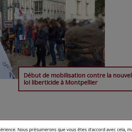
Début de mobilisation contre la nouvel
loi liberticide à Montpellier
ABONNEZ-VOUS À LA NEWSLETTER
périence. Nous présumerons que vous êtes d’accord avec cela, ma
POLITIQUE DE CONFIDENTIALITE
CGU