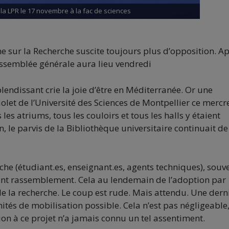
a LPR le 17 novembre à la fac de sciences
sur la Recherche suscite toujours plus d’opposition. A
semblée générale aura lieu vendredi
splendissant crie la joie d’être en Méditerranée. Or une
let de l’Université des Sciences de Montpellier ce mercr
les atriums, tous les couloirs et tous les halls y étaient
, le parvis de la Bibliothèque universitaire continuait de
che (étudiant.es, enseignant.es, agents techniques), souv
ient rassemblement. Cela au lendemain de l’adoption par
e la recherche. Le coup est rude. Mais attendu. Une dern
ités de mobilisation possible. Cela n’est pas négligeable
ition à ce projet n’a jamais connu un tel assentiment.