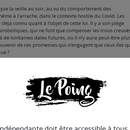
 que la veille au soir, au vu du comportement des
 même à l’arrache, dans le contexte hostile du Covid. Les
déjà connu quant à l’objet de cette loi. Il y a son piège
roboliques, qui ne font que compenser les trous creusé
 de lointaines dates futures, où il n’y aura peut-être plu
souvenir de ces promesses qui n’engagent que ceux.lles qu
que ?
 des mises à concours des projets de recherche, instaura
x, et indexant les objets de recherche sur leur rentabilisa
arché. Cela passe encore par l’invention d’un nouveau
e de ce qu’est un CDI. A travers cet oxymore, c’est
ans fin, contrat après contrat, qui s’offre en perspectiv
ndue aux syndicats collaborateurs est un système de prim
era réservé aux seuls titulaires d’une part, et accentuera
naire accordée selon des critères d’excellence arbitraire
indépendante doit être accessible à tous, 