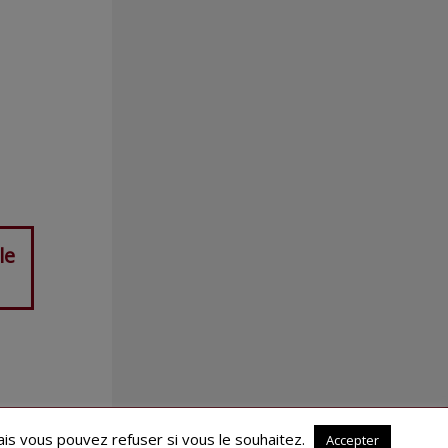
le
is vous pouvez refuser si vous le souhaitez.
Accepter
CONTACT
QUI SOMMES-NOUS ?