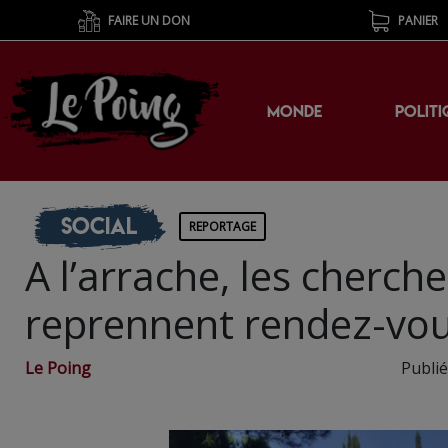
FAIRE UN DON
PANIER
MONDE
POLITI
Social
REPORTAGE
A l’arrache, les cherch
reprennent rendez-vo
Le Poing
Publié