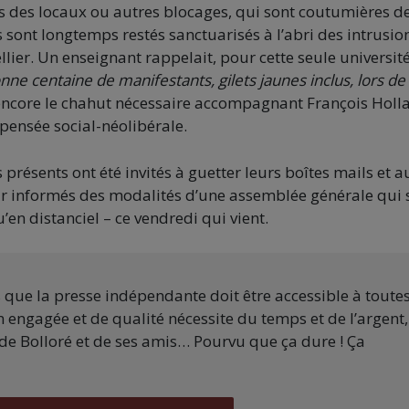
ns des locaux ou autres blocages, qui sont coutumières d
s sont longtemps restés sanctuarisés à l’abri des intrusio
lier. Un enseignant rappelait, pour cette seule universit
onne centaine de manifestants, gilets jaunes inclus, lors de
encore le chahut nécessaire accompagnant François Holl
pensée social-néolibérale.
s présents ont été invités à guetter leurs boîtes mails et a
enir informés des modalités d’une assemblée générale qui 
en distanciel – ce vendredi qui vient.
s que la presse indépendante doit être accessible à toute
 engagée et de qualité nécessite du temps et de l’argent,
de Bolloré et de ses amis… Pourvu que ça dure ! Ça