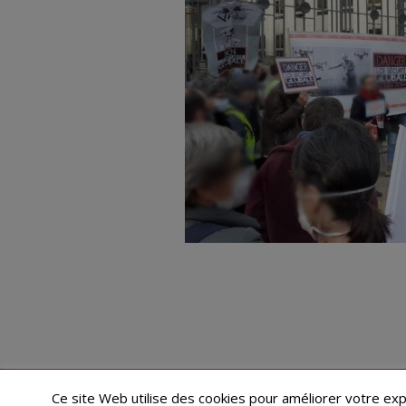
Restez informé·e des dernières actualités du Poing !
Ce site Web utilise des cookies pour améliorer votre ex
ARCHIVES
MENTIONS LÉGALES