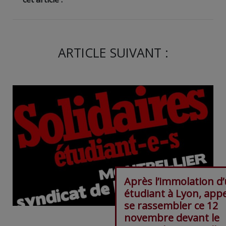
ARTICLE SUIVANT :
Après l’immolation d
étudiant à Lyon, appe
se rassembler ce 12
novembre devant le