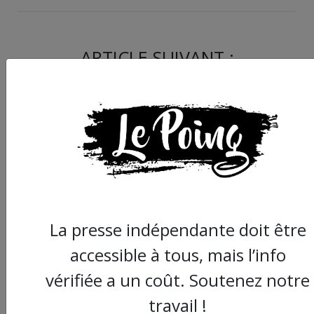
ARTICLE SUIVANT :
La presse indépendante doit être
Montpellier : un
accessible à tous, mais l’info
interpellé de l’acte 30
gilets jaunes conda
vérifiée a un coût. Soutenez notre
en son absence à 8 m
travail !
ferme pour ‘‘menace’’