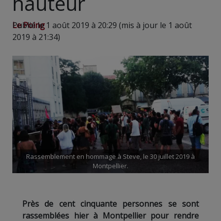
hauteur
Le Poing
Publié le 1 août 2019 à 20:29 (mis à jour le 1 août
2019 à 21:34)
Rassemblement en hommage à Steve, le 30 juillet 2019 à
Montpellier.
Près de cent cinquante personnes se sont
rassemblées hier à Montpellier pour rendre