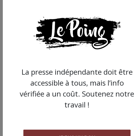
Partager
cet article :
La presse indépendante doit être
ARTICLE SUIVANT :
accessible à tous, mais l’info
vérifiée a un coût. Soutenez notre
travail !