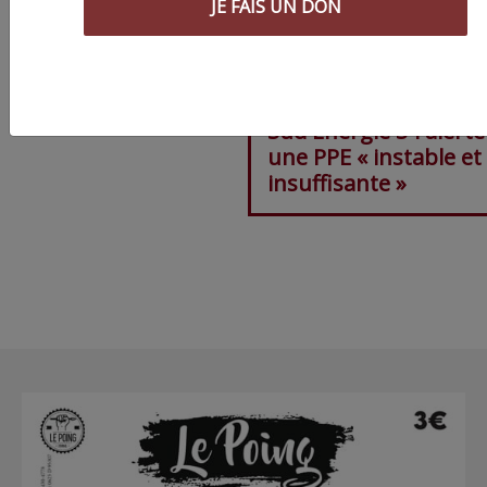
JE FAIS UN DON
Énergies renouvelabl
après la mobilisation
Sud Énergie 34 alerte
une PPE « instable et
insuffisante »