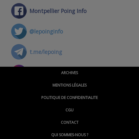
Montpellier Poing Info
@lepoinginfo
t.me/lepoing
@montpellierpoinginfo
ARCHIVES
MENTIONS LÉGALES
@lepoinginfo.bsky.social
POLITIQUE DE CONFIDENTIALITE
CGU
@LePoingMontpellier
CONTACT
QUI SOMMES-NOUS ?